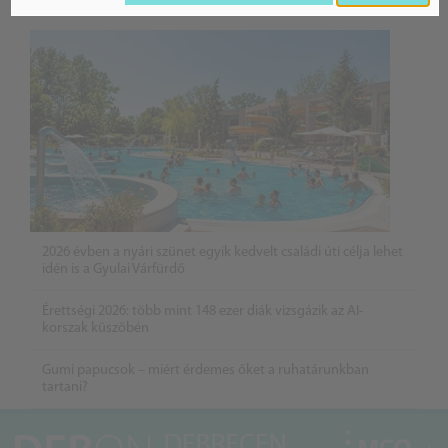
BELFÖLD
2026 évben a nyári szünet egyik kedvelt családi úti célja lehet
idén is a Gyulai Várfürdő
Érettségi 2026: több mint 148 ezer diák vizsgázik az AI-
korszak küszöbén
Gumi papucsok – miért érdemes őket a ruhatárunkban
tartani?