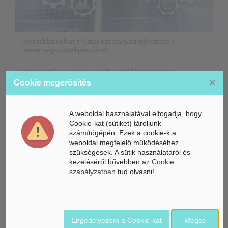
Gyorsabbá válhat a fúziós üzemanyag fejlesztése a
mesterséges intelligenciával
Látó robotkerekesszék segíthet önállóbbá tenni a
mozgáskorlátozott embereket
×
Cookie megerősítés
Példátlan kiberbiztonsági incidens: „kitört” az OpenAI
mesterséges intelligenciája egy biztonsági teszt során
A weboldal használatával elfogadja, hogy
Cookie-kat (sütiket) tároljunk
számítógépén. Ezek a cookie-k a
weboldal megfelelő működéséhez
szükségesek. A sütik használatáról és
kezeléséről bővebben az
Cookie
szabályzatban
tud olvasni!
Engedélyezem a Cookie-kat
Mégse
Belföldi hírek /