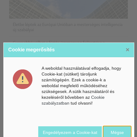
Életbe léptek az Európai Unióban a mesterséges intelligencia
új szabályai
Gyorsabbá válhat a fúziós üzemanyag fejlesztése a
mesterséges intelligenciával
×
Cookie megerősítés
Látó robotkerekesszék segíthet önállóbbá tenni a
mozgáskorlátozott embereket
A weboldal használatával elfogadja, hogy
Cookie-kat (sütiket) tároljunk
számítógépén. Ezek a cookie-k a
weboldal megfelelő működéséhez
szükségesek. A sütik használatáról és
kezeléséről bővebben az
Cookie
szabályzatban
tud olvasni!
Engedélyezem a Cookie-kat
Mégse
Belföldi hírek /