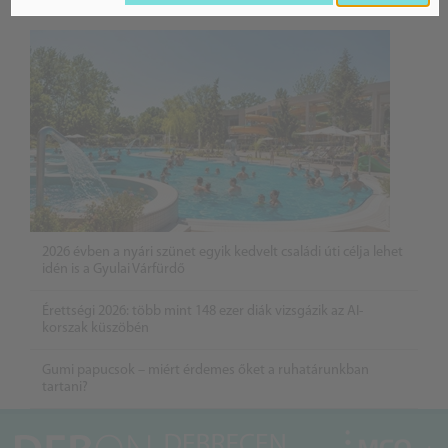
BELFÖLD
2026 évben a nyári szünet egyik kedvelt családi úti célja lehet
idén is a Gyulai Várfürdő
Érettségi 2026: több mint 148 ezer diák vizsgázik az AI-
korszak küszöbén
Gumi papucsok – miért érdemes őket a ruhatárunkban
tartani?