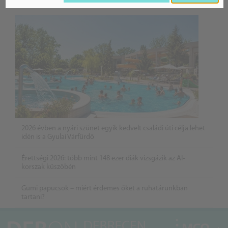
BELFÖLD
2026 évben a nyári szünet egyik kedvelt családi úti célja lehet
idén is a Gyulai Várfürdő
Érettségi 2026: több mint 148 ezer diák vizsgázik az AI-
korszak küszöbén
Gumi papucsok – miért érdemes őket a ruhatárunkban
tartani?