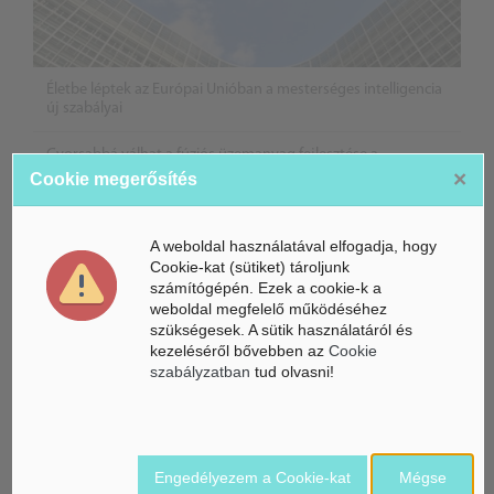
Életbe léptek az Európai Unióban a mesterséges intelligencia
új szabályai
Gyorsabbá válhat a fúziós üzemanyag fejlesztése a
mesterséges intelligenciával
×
Cookie megerősítés
Látó robotkerekesszék segíthet önállóbbá tenni a
mozgáskorlátozott embereket
A weboldal használatával elfogadja, hogy
Cookie-kat (sütiket) tároljunk
számítógépén. Ezek a cookie-k a
weboldal megfelelő működéséhez
szükségesek. A sütik használatáról és
kezeléséről bővebben az
Cookie
szabályzatban
tud olvasni!
Engedélyezem a Cookie-kat
Mégse
Belföldi hírek /