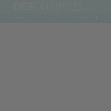
Főoldal
Hírek
Keleti nyitás
Gaz