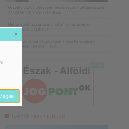
Összeköltözik a DeepSeek mesterséges intelligenciája és
a Unitree humanoid robotikája
Életbe léptek az Európai Unióban a mesterséges
intelligencia új szabályai
×
Gyorsabbá válhat a fúziós üzemanyag fejlesztése a
mesterséges intelligenciával
ől
Mégse
Belföldi hírek /
BELFÖLD