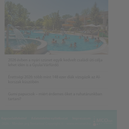
2026 évben a nyári szünet egyik kedvelt családi úti célja
lehet idén is a Gyulai Várfürdő
Érettségi 2026: több mint 148 ezer diák vizsgázik az AI-
korszak küszöbén
Gumi papucsok – miért érdemes őket a ruhatárunkban
tartani?
Kapcsolatfelvétel
Adatvédelmi nyilatkozat
Impresszum
2026. - Minden jog fentartva!
Copyright © - www.mconet.hu