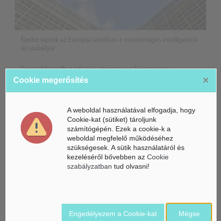
Életbe léptek az Európai Unióban a mesterséges intelligencia
új szabályai
Gyorsabbá válhat a fúziós üzemanyag fejlesztése a
mesterséges intelligenciával
×
Cookie megerősítés
Látó robotkerekesszék segíthet önállóbbá tenni a
mozgáskorlátozott embereket
A weboldal használatával elfogadja, hogy
Cookie-kat (sütiket) tároljunk
számítógépén. Ezek a cookie-k a
weboldal megfelelő működéséhez
szükségesek. A sütik használatáról és
kezeléséről bővebben az
Cookie
szabályzatban
tud olvasni!
Engedélyezem a Cookie-kat
Mégse
Belföldi hírek /