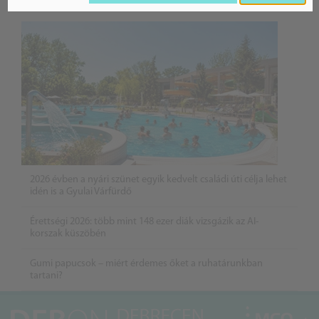
BELFÖLD
2026 évben a nyári szünet egyik kedvelt családi úti célja lehet
idén is a Gyulai Várfürdő
Érettségi 2026: több mint 148 ezer diák vizsgázik az AI-
korszak küszöbén
Gumi papucsok – miért érdemes őket a ruhatárunkban
tartani?