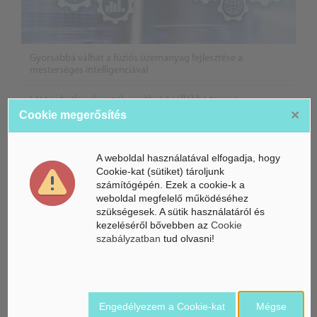
Gyorsabbá válhat a fúziós üzemanyag fejlesztése a
mesterséges intelligenciával
Látó robotkerekesszék segíthet önállóbbá tenni a
mozgáskorlátozott embereket
×
Cookie megerősítés
Példátlan kiberbiztonsági incidens: „kitört” az OpenAI
mesterséges intelligenciája egy biztonsági teszt során
A weboldal használatával elfogadja, hogy
Cookie-kat (sütiket) tároljunk
számítógépén. Ezek a cookie-k a
weboldal megfelelő működéséhez
szükségesek. A sütik használatáról és
kezeléséről bővebben az
Cookie
szabályzatban
tud olvasni!
Engedélyezem a Cookie-kat
Mégse
Belföldi hírek /