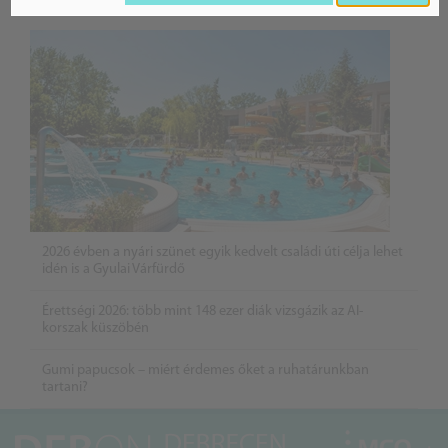
BELFÖLD
2026 évben a nyári szünet egyik kedvelt családi úti célja lehet
idén is a Gyulai Várfürdő
Érettségi 2026: több mint 148 ezer diák vizsgázik az AI-
korszak küszöbén
Gumi papucsok – miért érdemes őket a ruhatárunkban
tartani?