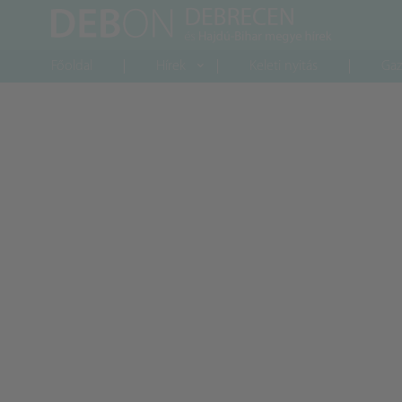
Főoldal
Hírek
Keleti nyitás
Gaz