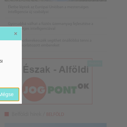
Életbe léptek az Európai Unióban a mesterséges
intelligencia új szabályai
Gyorsabbá válhat a fúziós üzemanyag fejlesztése a
mesterséges intelligenciával
×
Látó robotkerekesszék segíthet önállóbbá tenni a
mozgáskorlátozott embereket
ől
Mégse
Belföldi hírek /
BELFÖLD