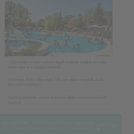
2026 évben a nyári szünet egyik kedvelt családi úti célja
lehet idén is a Gyulai Várfürdő
Érettségi 2026: több mint 148 ezer diák vizsgázik az AI-
korszak küszöbén
Gumi papucsok – miért érdemes őket a ruhatárunkban
tartani?
Kapcsolatfelvétel
Adatvédelmi nyilatkozat
Impresszum
2026. - Minden jog fentartva!
Copyright © - www.mconet.hu