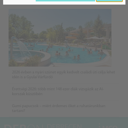
BELFÖLD
2026 évben a nyári szünet egyik kedvelt családi úti célja lehet
idén is a Gyulai Várfürdő
Érettségi 2026: több mint 148 ezer diák vizsgázik az AI-
korszak küszöbén
Gumi papucsok – miért érdemes őket a ruhatárunkban
tartani?