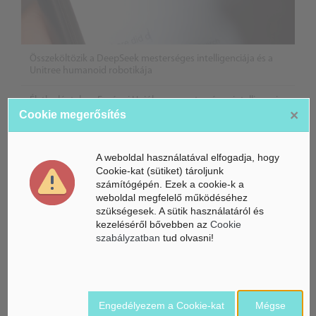
Összeköltözik a DeepSeek mesterséges intelligenciája és a
Unitree humanoid robotikája
Életbe léptek az Európai Unióban a mesterséges intelligencia
×
új szabályai
Cookie megerősítés
Gyorsabbá válhat a fúziós üzemanyag fejlesztése a
mesterséges intelligenciával
A weboldal használatával elfogadja, hogy
Cookie-kat (sütiket) tároljunk
számítógépén. Ezek a cookie-k a
weboldal megfelelő működéséhez
szükségesek. A sütik használatáról és
kezeléséről bővebben az
Cookie
szabályzatban
tud olvasni!
Engedélyezem a Cookie-kat
Mégse
Belföldi hírek /