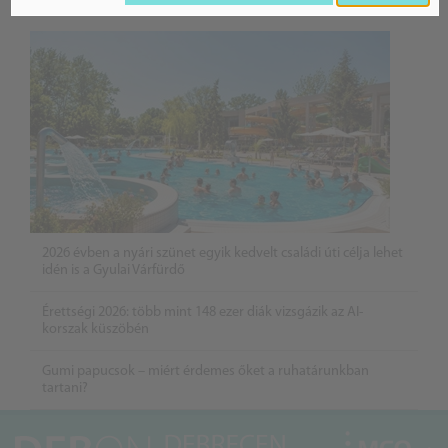
BELFÖLD
2026 évben a nyári szünet egyik kedvelt családi úti célja lehet
idén is a Gyulai Várfürdő
Érettségi 2026: több mint 148 ezer diák vizsgázik az AI-
korszak küszöbén
Gumi papucsok – miért érdemes őket a ruhatárunkban
tartani?