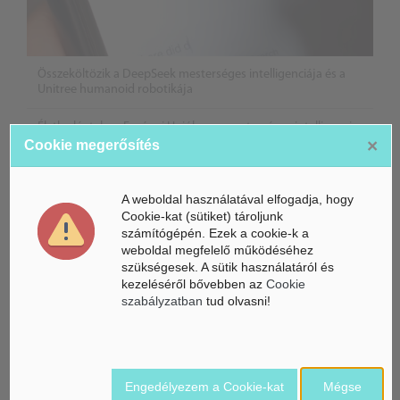
Összeköltözik a DeepSeek mesterséges intelligenciája és a
Unitree humanoid robotikája
Életbe léptek az Európai Unióban a mesterséges intelligencia
×
új szabályai
Cookie megerősítés
Gyorsabbá válhat a fúziós üzemanyag fejlesztése a
mesterséges intelligenciával
A weboldal használatával elfogadja, hogy
Cookie-kat (sütiket) tároljunk
számítógépén. Ezek a cookie-k a
weboldal megfelelő működéséhez
szükségesek. A sütik használatáról és
kezeléséről bővebben az
Cookie
szabályzatban
tud olvasni!
Engedélyezem a Cookie-kat
Mégse
Belföldi hírek /