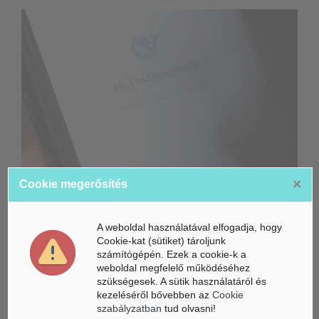
×
Cookie megerősítés
Összeköltözik a DeepSeek mesterséges intelligenciája és a
Unitree humanoid robotikája
A weboldal használatával elfogadja, hogy
Életbe léptek az Európai Unióban a mesterséges intelligencia
Cookie-kat (sütiket) tároljunk
új szabályai
számítógépén. Ezek a cookie-k a
weboldal megfelelő működéséhez
Gyorsabbá válhat a fúziós üzemanyag fejlesztése a
szükségesek. A sütik használatáról és
mesterséges intelligenciával
kezeléséről bővebben az
Cookie
szabályzatban
tud olvasni!