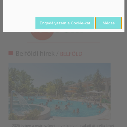
Engedélyezem a Cookie-kat
Mégse
Belföldi hírek /
BELFÖLD
2026 évben a nyári szünet egyik kedvelt családi úti célja lehet