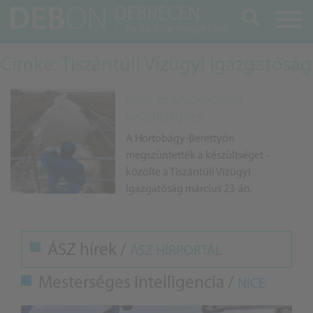
Keresés
Címke: Tiszántúli Vízügyi Igazgatóság
Vége az árvízvédelmi
készültségnek
A Hortobágy-Berettyón
megszüntették a készültséget -
közölte a Tiszántúli Vízügyi
Igazgatóság március 23-án.
ÁSZ hírek /
ÁSZ HÍRPORTÁL
Mesterséges Intelligencia /
NICE