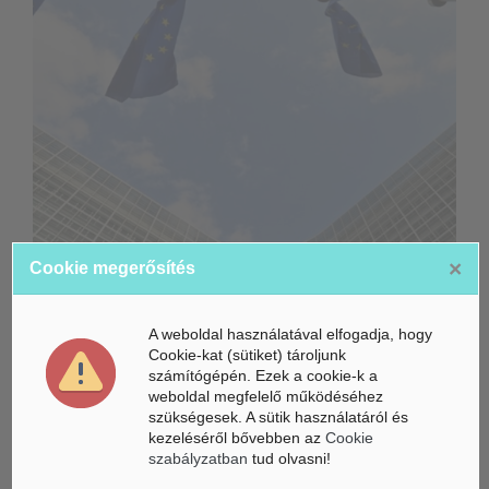
×
Cookie megerősítés
Életbe léptek az Európai Unióban a mesterséges intelligencia
új szabályai
A weboldal használatával elfogadja, hogy
Gyorsabbá válhat a fúziós üzemanyag fejlesztése a
Cookie-kat (sütiket) tároljunk
mesterséges intelligenciával
számítógépén. Ezek a cookie-k a
weboldal megfelelő működéséhez
Látó robotkerekesszék segíthet önállóbbá tenni a
szükségesek. A sütik használatáról és
mozgáskorlátozott embereket
kezeléséről bővebben az
Cookie
szabályzatban
tud olvasni!