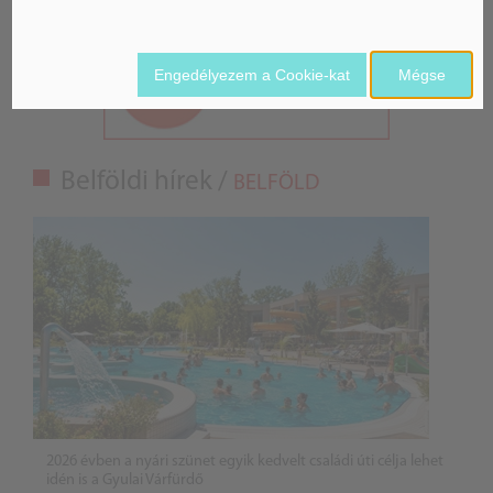
Engedélyezem a Cookie-kat
Mégse
Belföldi hírek /
BELFÖLD
2026 évben a nyári szünet egyik kedvelt családi úti célja lehet
idén is a Gyulai Várfürdő