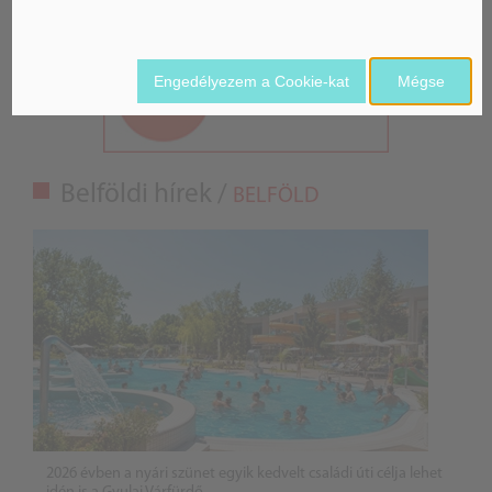
Engedélyezem a Cookie-kat
Mégse
Belföldi hírek /
BELFÖLD
2026 évben a nyári szünet egyik kedvelt családi úti célja lehet