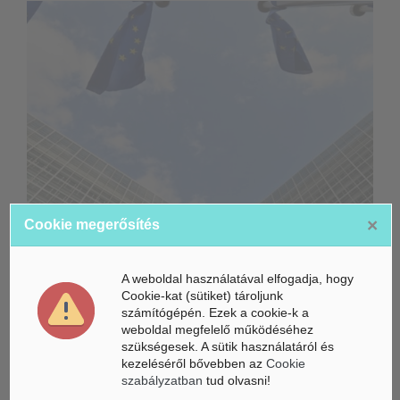
×
Cookie megerősítés
Életbe léptek az Európai Unióban a mesterséges intelligencia
új szabályai
A weboldal használatával elfogadja, hogy
Gyorsabbá válhat a fúziós üzemanyag fejlesztése a
Cookie-kat (sütiket) tároljunk
mesterséges intelligenciával
számítógépén. Ezek a cookie-k a
weboldal megfelelő működéséhez
Látó robotkerekesszék segíthet önállóbbá tenni a
szükségesek. A sütik használatáról és
mozgáskorlátozott embereket
kezeléséről bővebben az
Cookie
szabályzatban
tud olvasni!