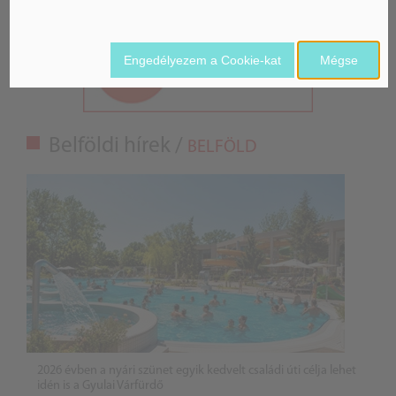
Engedélyezem a Cookie-kat
Mégse
Belföldi hírek /
BELFÖLD
2026 évben a nyári szünet egyik kedvelt családi úti célja lehet
idén is a Gyulai Várfürdő