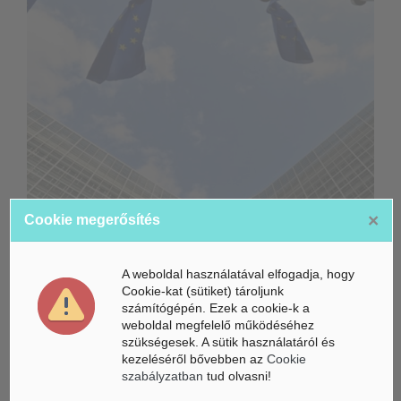
×
Cookie megerősítés
Életbe léptek az Európai Unióban a mesterséges intelligencia
új szabályai
A weboldal használatával elfogadja, hogy
Gyorsabbá válhat a fúziós üzemanyag fejlesztése a
Cookie-kat (sütiket) tároljunk
mesterséges intelligenciával
számítógépén. Ezek a cookie-k a
weboldal megfelelő működéséhez
Látó robotkerekesszék segíthet önállóbbá tenni a
szükségesek. A sütik használatáról és
mozgáskorlátozott embereket
kezeléséről bővebben az
Cookie
szabályzatban
tud olvasni!