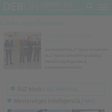
Keresés
Címke: sportfejlesztés
Sportfejlesztések Hajdú-
Biharban
Sárrétudvariban „A” típusú tornaterem
és „C” típusú szabadtéri sportpálya
létesült, míg Nagyrábé új
tornateremmel bővült.
ÁSZ hírek /
ÁSZ HÍRPORTÁL
Mesterséges Intelligencia /
NICE