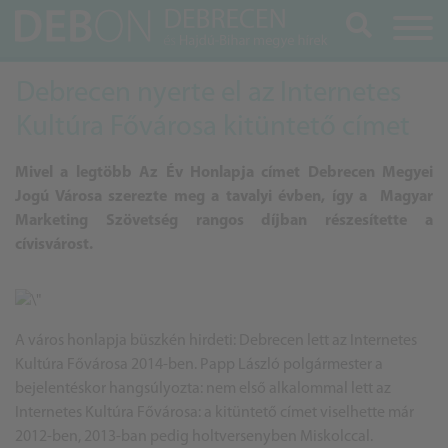
Keresés
Debrecen nyerte el az Internetes
Kultúra Fővárosa kitüntető címet
Mivel a legtöbb Az Év Honlapja címet Debrecen Megyei
Jogú Városa szerezte meg a tavalyi évben, így a Magyar
Marketing Szövetség rangos díjban részesítette a
cívisvárost.
A város honlapja büszkén hirdeti: Debrecen lett az Internetes
Kultúra Fővárosa 2014-ben.
Papp László polgármester
a
bejelentéskor hangsúlyozta: nem első alkalommal lett az
Internetes Kultúra Fővárosa: a kitüntető címet viselhette már
2012-ben, 2013-ban pedig holtversenyben Miskolccal.