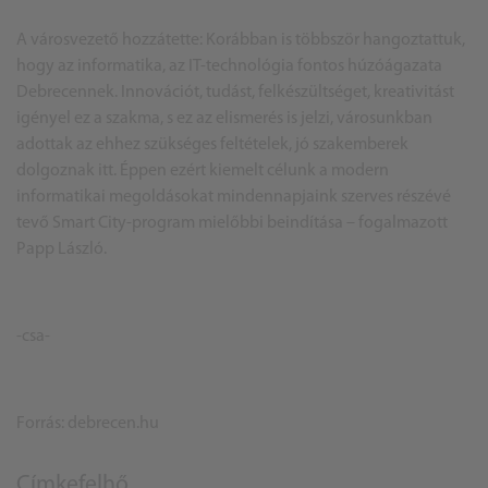
A városvezető hozzátette: Korábban is többször hangoztattuk,
hogy az informatika, az IT-technológia fontos húzóágazata
Debrecennek. Innovációt, tudást, felkészültséget, kreativitást
igényel ez a szakma, s ez az elismerés is jelzi, városunkban
adottak az ehhez szükséges feltételek, jó szakemberek
dolgoznak itt. Éppen ezért kiemelt célunk a modern
informatikai megoldásokat mindennapjaink szerves részévé
tevő Smart City-program mielőbbi beindítása – fogalmazott
Papp László.
-csa-
Forrás: debrecen.hu
Címkefelhő