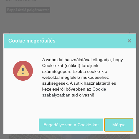
Papp László polgármester
ÁSZ hírek /
×
ÁSZ HÍRPORTÁL
Cookie megerősítés
Mesterséges Intelligencia /
NICE
A weboldal használatával elfogadja, hogy
Cookie-kat (sütiket) tároljunk
számítógépén. Ezek a cookie-k a
weboldal megfelelő működéséhez
szükségesek. A sütik használatáról és
kezeléséről bővebben az
Cookie
szabályzatban
tud olvasni!
Engedélyezem a Cookie-kat
Mégse