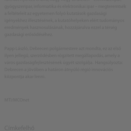
gyógyszeripar, informatika és elektronikai ipar – megteremtsék
a feltételeit az egyetemen folyó kutatások gazdasági
igényekhez illesztésének, a kutatóhelyeken elért tudományos
eredmények hasznosulásának, hozzájárulva ezzel a térség
gazdasági erősödéséhez.
Papp László, Debrecen polgármestere azt mondta, ez az első
ilyen jellegű, szerződésben rögzített megállapodás, amely a
város gazdaságfejlesztésének ügyét szolgálja. Hangsúlyozta:
Debrecen a jövőben a határon átnyúló régió innovációs
központja akar lenni.
MTI/MCOnet
Címkefelhő