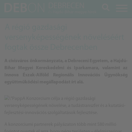
Keresés
A régió gazdasági
versenyképességének növeléséért
fogtak össze Debrecenben
A cívisváros önkormányzata, a Debreceni Egyetem, a Hajdú-
Bihar Megyei Kereskedelmi és Iparkamara, valamint az
Innova Észak-Alföld Regionális Innovációs Ügynökség
együttműködési megállapodást írt alá.
A Konzorcium célja a régió gazdasági
versenyképességének növelése, a tudástranszfer és a kutatási-
fejlesztési-innovációs szolgáltatások fejlesztése.
A konzorciumi partnerek pályázaton több mint 580 millió
forintot nyertek el arra, hogy négy területen – élelmiszeripar,