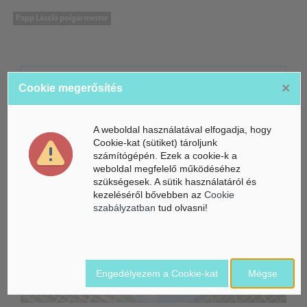
Papp László polgármester
ÁSZ hírek /
ÁSZ HÍRPORTÁL
×
Cookie megerősítés
Mesterséges Intelligencia /
NICE
A weboldal használatával elfogadja, hogy
Cookie-kat (sütiket) tároljunk
számítógépén. Ezek a cookie-k a
weboldal megfelelő működéséhez
szükségesek. A sütik használatáról és
kezeléséről bővebben az
Cookie
szabályzatban
tud olvasni!
Engedélyezem a Cookie-kat
Mégse