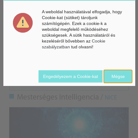
A weboldal használatával elfogadja, hogy
MTI/T.D.
Cookie-kat (sütiket) tároljunk
számítógépén. Ezek a cookie-k a
weboldal megfelelő működéséhez
szükségesek. A sütik használatáról és
kezeléséről bővebben az
Cookie
Címkefelhő
szabályzatban
tud olvasni!
Debreceni Egyetem
Engedélyezem a Cookie-kat
Mégse
ÁSZ hírek /
ÁSZ HÍRPORTÁL
Mesterséges Intelligencia /
NICE