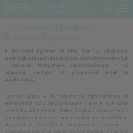
Keresés
120 különleges program a
Debreceni Egyetemen
A Debreceni Egyetem az idén már 12. alkalommal
csatlakozik a Kutatók éjszakájához, ezúttal három városban
- Debrecen, Nyíregyháza,
Hajdú
böszörmény -, 15
helyszínen, mintegy 120 programmal várják az
érdeklődőket.
Csernoch László, a DE tudományos rektorhelyettese az
eseményekről szóló sajtótájékoztatón kiemelte: igyekeznek
közérthető, adott esetben játékos formában népszerűsíteni a
tudományos módszereket, eredményeket annak érdekében,
hogy minél több fiatalt meggyőzzenek, érdemes a
tudományos pályát választani. A programokba az egyetem