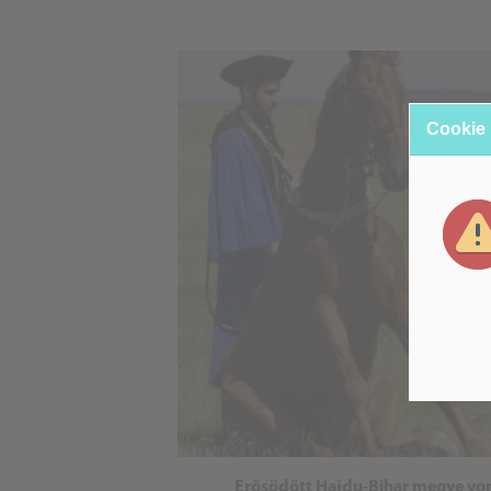
Cookie
Erősödött Hajdu-Bihar megye vonz