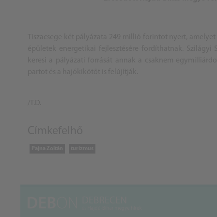
Tiszacsege két pályázata 249 millió forintot nyert, amelye
épületek energetikai fejlesztésére fordíthatnak. Szilág
keresi a pályázati forrását annak a csaknem egymilliárd
partot és a hajókikötőt is felújítják.
/T.D.
Címkefelhő
Pajna Zoltán
turizmus