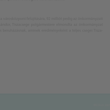
t a városközpont felújítására, 92 milliót pedig az önkormányzati
yi Sándor, Tiszacsege polgármestere elmondta az önkormányzat
os beruházásnak, aminek eredményeként a teljes csegei Tisza-
MCOnet 2001-