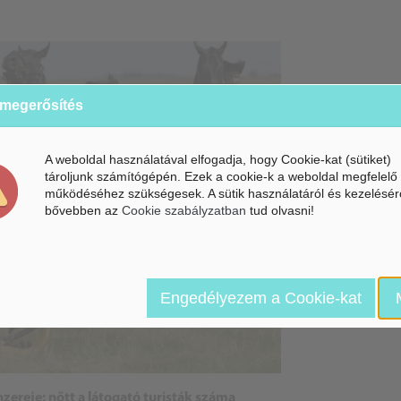
 megerősítés
A weboldal használatával elfogadja, hogy Cookie-kat (sütiket)
tároljunk számítógépén. Ezek a cookie-k a weboldal megfelelő
működéséhez szükségesek. A sütik használatáról és kezelésér
bővebben az
Cookie szabályzatban
tud olvasni!
Engedélyezem a Cookie-kat
ereje: nőtt a látogató turisták száma