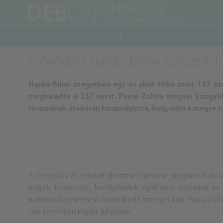
Főoldal
Hírek
Keleti nyitás
Gaz
Erősödött hajdú-bihar turisztika
Hajdú-Bihar megyében egy év alatt több mint 133 ez
meghaladta a 337 ezret. Pajna Zoltán megyei közgyűl
teraszának átadásán hangsúlyozta, hogy nőtt a megye tu
A Település és területfejlesztési Operatív program forrás
helyek bővítésére, kerékpárutak építésére, valamint az 
turizmus fejlesztése is kiemelkedő szerepet kap. Pajna Zoltá
Top keretében Hajdú-Biharban.