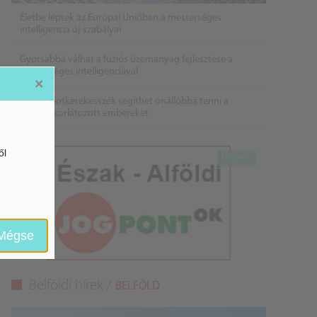
Életbe léptek az Európai Unióban a mesterséges
intelligencia új szabályai
Gyorsabbá válhat a fúziós üzemanyag fejlesztése a
mesterséges intelligenciával
×
Látó robotkerekesszék segíthet önállóbbá tenni a
mozgáskorlátozott embereket
ől
Mégse
Belföldi hírek /
BELFÖLD