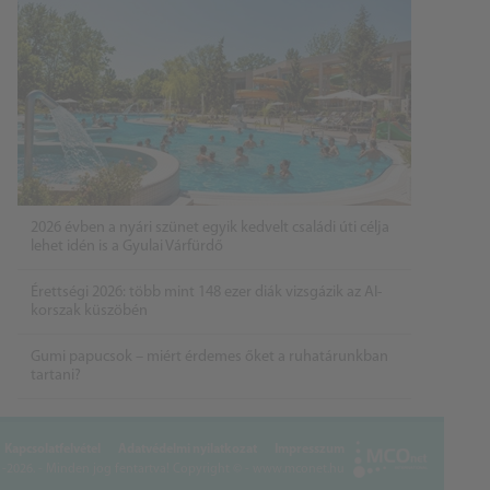
2026 évben a nyári szünet egyik kedvelt családi úti célja
lehet idén is a Gyulai Várfürdő
Érettségi 2026: több mint 148 ezer diák vizsgázik az AI-
korszak küszöbén
Gumi papucsok – miért érdemes őket a ruhatárunkban
tartani?
Kapcsolatfelvétel
Adatvédelmi nyilatkozat
Impresszum
2026. - Minden jog fentartva!
Copyright © - www.mconet.hu