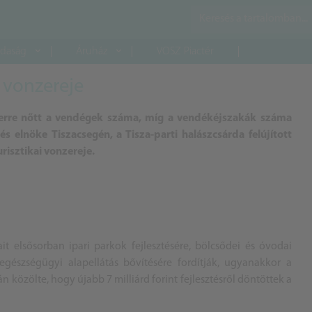
daság
Áruház
VOSZ Piactér
i vonzereje
erre nőtt a vendégek száma, míg a vendékéjszakák száma
és elnöke
Tiszacsegén, a Tisza-parti halászcsárda felújított
risztikai vonzereje.
ait elsősorban ipari parkok fejlesztésére, bölcsődei és óvodai
egészségügyi alapellátás bővítésére fordítják, ugyanakkor a
n közölte, hogy újabb 7 milliárd forint fejlesztésről döntöttek a