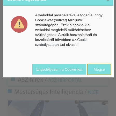
hirdetik meg, a felhívások között további 10 terület szerepel
majd. Az államtitkár hangsúlyozta: az elmúlt 1-2 évben a hazai
földgázkitermelés csökkenése megállt, és abban bíznak, hogy
A weboldal használatával elfogadja, hogy
Cookie-kat (sütiket) tároljunk
a jövőben mérsékelt növekedés következik be ezen a
számítógépén. Ezek a cookie-k a
területen. A holland tulajdonú OGD 6 milliárd forintos
weboldal megfelelő működéséhez
beruházással Kelet-Magyarország legkorszerűbb gázüzemét
szükségesek. A sütik használatáról és
építette meg
Konyár
határában. Az üzem napi kapacitása
kezeléséről bővebben az
Cookie
szabályzatban
tud olvasni!
jelenleg 480 ezer köbméter, amely a későbbiekben akár a
duplájára is növelhető.
Engedélyezem a Cookie-kat
Mégse
ÁSZ hírek /
ÁSZ HÍRPORTÁL
Mesterséges Intelligencia /
NICE