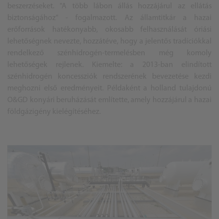
beszerzéseket. "A több lábon állás hozzájárul az ellátás
biztonságához" - fogalmazott. Az államtitkár a hazai
erőforrások hatékonyabb, okosabb felhasználását óriási
lehetőségnek nevezte, hozzátéve, hogy a jelentős tradíciókkal
rendelkező szénhidrogén-termelésben még komoly
lehetőségek rejlenek. Kiemelte: a 2013-ban elindított
szénhidrogén koncessziók rendszerének bevezetése kezdi
meghozni első eredményeit. Példaként a holland tulajdonú
O&GD
konyár
i beruházását említette, amely hozzájárul a hazai
földgázigény kielégítéséhez.