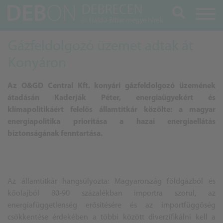
Keresés
Gázfeldolgozó üzemet adtak át
Konyáron
Az O&GD Central Kft. konyári gázfeldolgozó üzemének
átadásán Kaderják Péter, energiaügyekért és
klímapolitikáért felelős államtitkár közölte: a magyar
energiapolitika prioritása a hazai energiaellátás
biztonságának fenntartása.
Az államtitkár hangsúlyozta: Magyarország földgázból és
kőolajból 80-90 százalékban importra szorul, az
energiafüggetlenség erősítésére és az importfüggőség
csökkentése érdekében a többi között diverzifikálni kell a