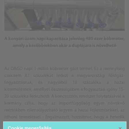
A konyári üzem napi kapacitása jelenleg 480 ezer köbméter,
amely a későbbiekben akár a duplájára is növelhető
Az O&GD napi 1 millió köbméter gázt termel. Ez a mennyiség
csaknem 3,1 százalékát fedezi a magyarországi földgáz-
fogyasztásnak, és nagyjából 18 százaléka a hazai
kitermelésnek, amellyel összességében a fogyasztási igény 15-
20 százaléka fedezhető. A koncessziós rendszer folytatásával a
kormány célja, hogy az importfüggőség egyre növekvő
mértékben ellensúlyozható legyen a hazai fejlesztésekkel, az
itthoni termeléssel - fogalmazott, hozzátéve, hogy a hetedik
koncessziós szénhidrogén-kutatási pályázatot a napokban
×
Cookie megerősítés