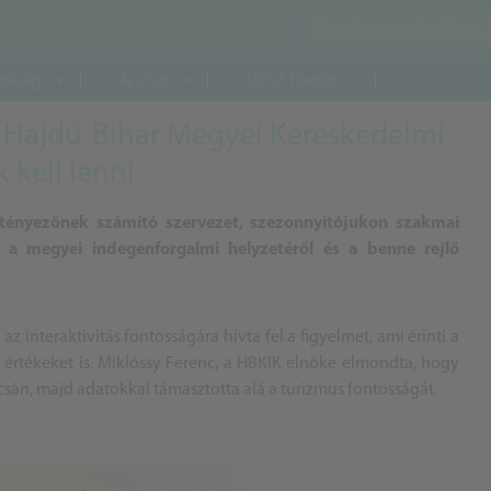
daság
Áruház
VOSZ Piactér
 a Hajdú-Bihar Megyei Kereskedelmi
 kell lenni
tényezőnek számító szervezet, szezonnyitójukon szakmai
, a megyei indegenforgalmi helyzetéről és a benne rejlő
interaktivitás fontosságára hívta fel a figyelmet, ami érinti a
is értékeket is. Miklóssy Ferenc, a HBKIK elnöke elmondta, hogy
sán, majd adatokkal támasztotta alá a turizmus fontosságát.