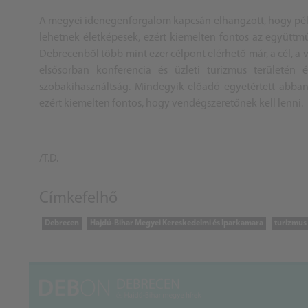
A megyei idenegenforgalom kapcsán elhangzott, hogy pél
lehetnek életképesek, ezért kiemelten fontos az együttm
Debrecenből több mint ezer célpont elérhető már, a cél, a
elsősorban konferencia és üzleti turizmus területén
szobakihasználtság. Mindegyik előadó egyetértett abban
ezért kiemelten fontos, hogy vendégszeretőnek kell lenni.
/T.D.
Címkefelhő
Debrecen
Hajdú-Bihar Megyei Kereskedelmi és Iparkamara
turizmus