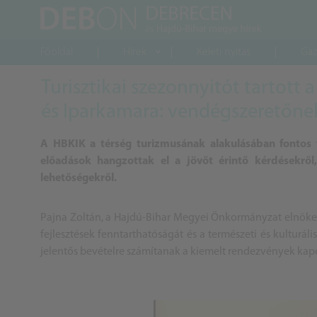
Főoldal
Hírek
Keleti nyitás
Gaz
Turisztikai szezonnyitót tartott
és Iparkamara: vendégszeretőnek
A HBKIK a térség turizmusának alakulásában fontos 
előadások hangzottak el a jövőt érintő kérdésekről
lehetőségekről.
Pajna Zoltán, a Hajdú-Bihar Megyei Önkormányzat elnöke az 
fejlesztések fenntarthatóságát és a természeti és kulturál
jelentős bevételre számítanak a kiemelt rendezvények kapc