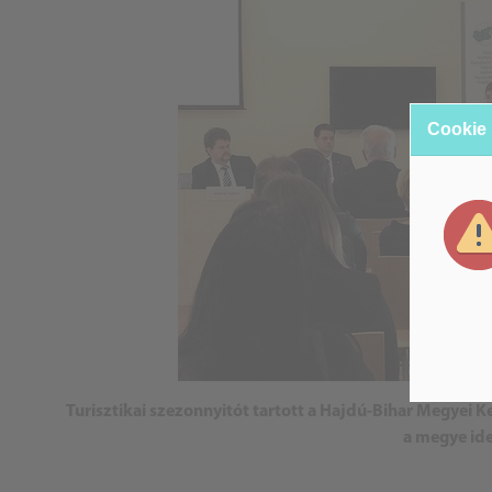
Cookie
Turisztikai szezonnyitót tartott a Hajdú-Bihar Megyei 
a megye id