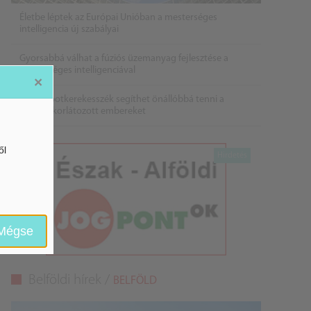
Életbe léptek az Európai Unióban a mesterséges
intelligencia új szabályai
Gyorsabbá válhat a fúziós üzemanyag fejlesztése a
mesterséges intelligenciával
×
Látó robotkerekesszék segíthet önállóbbá tenni a
mozgáskorlátozott embereket
ől
Mégse
Belföldi hírek /
BELFÖLD