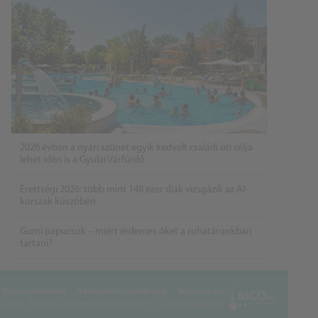
2026 évben a nyári szünet egyik kedvelt családi úti célja
lehet idén is a Gyulai Várfürdő
Érettségi 2026: több mint 148 ezer diák vizsgázik az AI-
korszak küszöbén
Gumi papucsok – miért érdemes őket a ruhatárunkban
tartani?
Kapcsolatfelvétel
Adatvédelmi nyilatkozat
Impresszum
2026. - Minden jog fentartva!
Copyright © - www.mconet.hu