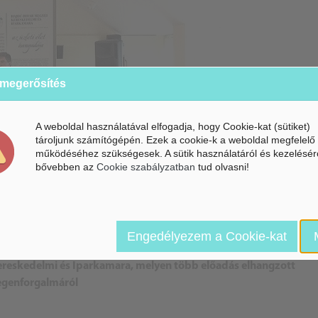
 megerősítés
A weboldal használatával elfogadja, hogy Cookie-kat (sütiket)
tároljunk számítógépén. Ezek a cookie-k a weboldal megfelelő
működéséhez szükségesek. A sütik használatáról és kezelésér
bővebben az
Cookie szabályzatban
tud olvasni!
Engedélyezem a Cookie-kat
Kereskedelmi és Iparkamara, melyen több előadás elhangzott
egenforgalmáról