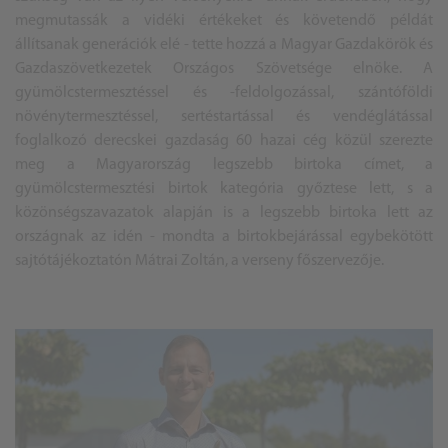
megmutassák a vidéki értékeket és követendő példát
állítsanak generációk elé - tette hozzá a Magyar Gazdakörök és
Gazdaszövetkezetek Országos Szövetsége elnöke. A
gyümölcstermesztéssel és -feldolgozással, szántóföldi
növénytermesztéssel, sertéstartással és vendéglátással
foglalkozó derecskei gazdaság 60 hazai cég közül szerezte
meg a Magyarország legszebb birtoka címet, a
gyümölcstermesztési birtok kategória győztese lett, s a
közönségszavazatok alapján is a legszebb birtoka lett az
országnak az idén - mondta a birtokbejárással egybekötött
sajtótájékoztatón Mátrai Zoltán, a verseny főszervezője.