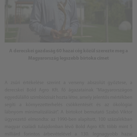
A derecskei gazdaság 60 hazai cég közül szerezte meg a
Magyarország legszebb birtoka címet
A zsűri értékelése szerint a verseny abszolút győztese, a
derecskei Bold Agro Kft. fő ágazatainak "Magyarországon
egyedülálló szimbiózisát hozta létre, amely jelentős mértékben
segíti a környezetterhelés csökkentését és az ökológiai
lábnyom minimalizálását". A birtokot bemutató Szabó Viktor
ügyvezető elmondta: az 1990-ben alapított, 100 százalékban
magyar családi tulajdonban lévő Bold Agro Kft. több mint 5
milliárd forintos árbevételével a 130. legnagyobb hazai