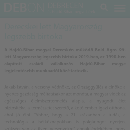
Keresés
Derecskei lett Magyarország
legszebb birtoka
A
Hajdú
-Bihar megyei Derecskén működő Bold Agro Kft.
lett Magyarország legszebb birtoka 2019-ben, az 1990-ben
alapított családi vállalkozás
Hajdú
-Bihar megye
legjelentősebb munkaadói közé tartozik.
Jakab István, a verseny védnöke, az Országgyűlés alelnöke a
nyertes gazdaság méltatásakor azt mondta, a magyar vidék az
egészséges élelmiszertermelés alapja, a nyugodt élet
biztosítéka, a természetet szerető, alkotó ember igazi otthona,
ahol jó élni. "Ahhoz, hogy a 21. században a tudás, a
technológia a hétköznapokban is polgárjogot nyerjen,
szükség van az ilyen versenyekre" annak érdekében, hogy