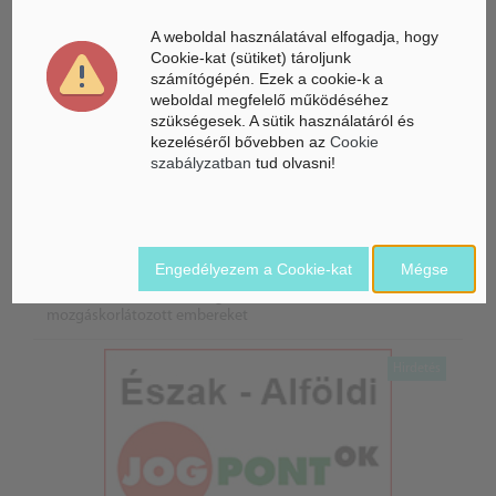
A weboldal használatával elfogadja, hogy
Cookie-kat (sütiket) tároljunk
számítógépén. Ezek a cookie-k a
weboldal megfelelő működéséhez
szükségesek. A sütik használatáról és
kezeléséről bővebben az
Cookie
szabályzatban
tud olvasni!
Életbe léptek az Európai Unióban a mesterséges intelligencia
új szabályai
Gyorsabbá válhat a fúziós üzemanyag fejlesztése a
mesterséges intelligenciával
Engedélyezem a Cookie-kat
Mégse
Látó robotkerekesszék segíthet önállóbbá tenni a
mozgáskorlátozott embereket