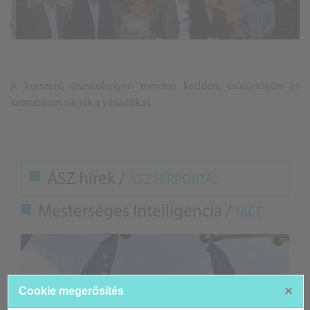
A korszerű árusítóhelyen minden kedden, csütörtökön és
szombaton várják a vásárlókat.
ÁSZ hírek /
ÁSZ HÍRPORTÁL
Mesterséges Intelligencia /
NICE
×
Cookie megerősítés