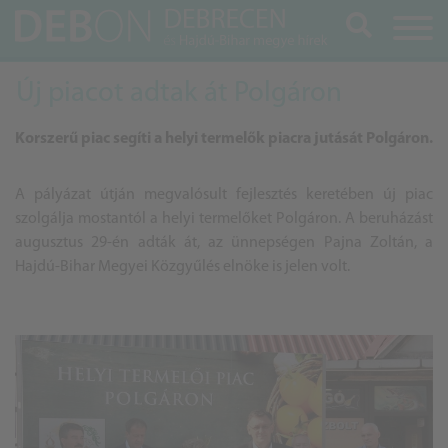
Keresés
Új piacot adtak át Polgáron
Korszerű piac segíti a helyi termelők piacra jutását Polgáron.
A pályázat útján megvalósult fejlesztés keretében új piac
szolgálja mostantól a helyi termelőket Polgáron. A beruházást
augusztus 29-én adták át, az ünnepségen Pajna Zoltán, a
Hajdú-Bihar Megyei Közgyűlés elnöke is jelen volt.