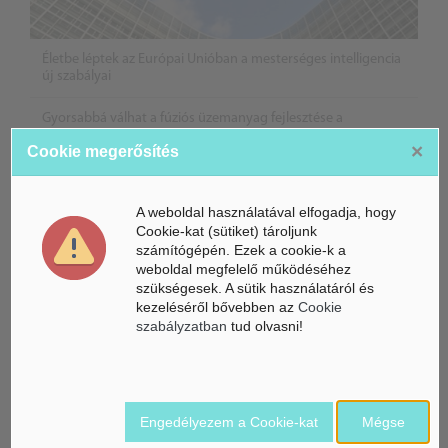
Életbe léptek az Európai Unióban a mesterséges intelligencia
új szabályai
Gyorsabbá válhat a fúziós üzemanyag fejlesztése a
mesterséges intelligenciával
×
Cookie megerősítés
Látó robotkerekesszék segíthet önállóbbá tenni a
mozgáskorlátozott embereket
A weboldal használatával elfogadja, hogy
Cookie-kat (sütiket) tároljunk
számítógépén. Ezek a cookie-k a
weboldal megfelelő működéséhez
szükségesek. A sütik használatáról és
kezeléséről bővebben az
Cookie
szabályzatban
tud olvasni!
Belföldi hírek /
Engedélyezem a Cookie-kat
Mégse
BELFÖLD