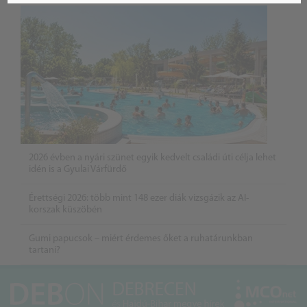
2026 évben a nyári szünet egyik kedvelt családi úti célja lehet
idén is a Gyulai Várfürdő
Érettségi 2026: több mint 148 ezer diák vizsgázik az AI-
korszak küszöbén
Gumi papucsok – miért érdemes őket a ruhatárunkban
tartani?