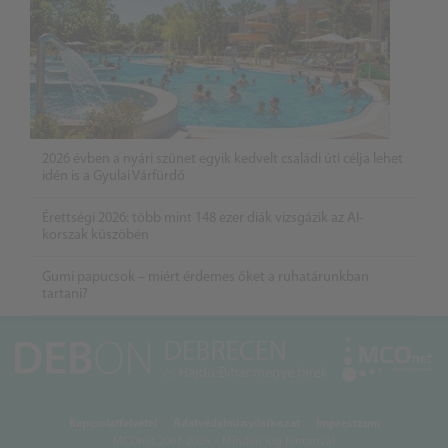
2026 évben a nyári szünet egyik kedvelt családi úti célja lehet
idén is a Gyulai Várfürdő
Érettségi 2026: több mint 148 ezer diák vizsgázik az AI-
korszak küszöbén
Gumi papucsok – miért érdemes őket a ruhatárunkban
tartani?
Kapcsolatfelvétel
Adatvédelmi nyilatkozat
Impresszum
MCOnet 2001-2026. - Minden jog fentartva!