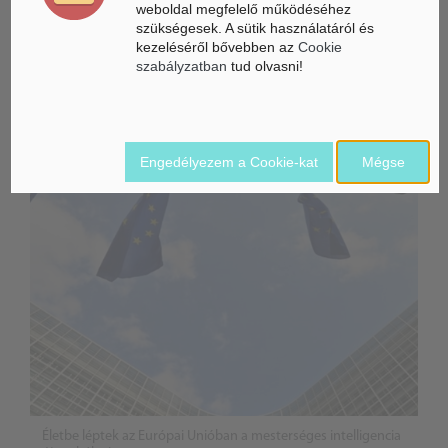
A képek Youtube
weboldal megfelelő működéséhez
szükségesek. A sütik használatáról és
kezeléséről bővebben az
Cookie
szabályzatban
tud olvasni!
ÁSZ hírek /
ÁSZ HÍRPORTÁL
Mesterséges Intelligencia /
NICE
Engedélyezem a Cookie-kat
Mégse
Életbe léptek az Európai Unióban a mesterséges intelligencia