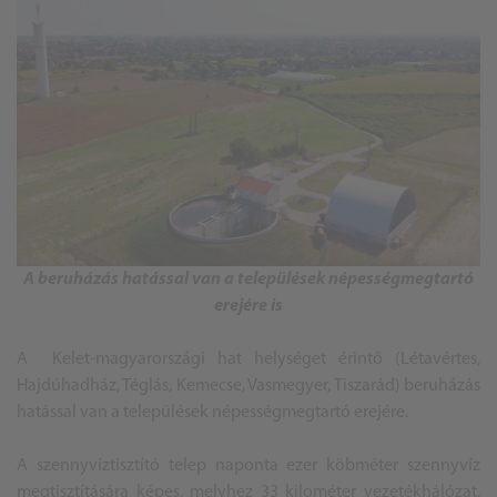
A beruházás hatással van a települések népességmegtartó
erejére is
A Kelet-magyarországi hat helységet érintő (Létavértes,
Hajdúhadház, Téglás, Kemecse, Vasmegyer, Tiszarád) beruházás
hatással van a települések népességmegtartó erejére.
A szennyvíztisztító telep naponta ezer köbméter szennyvíz
megtisztítására képes, melyhez 33 kilométer vezetékhálózat,