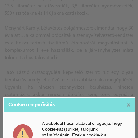
13,5 kilométer bekötővezeték, 3,8 kilométer nyomóvezeték,
550 tisztítóakna és 14 új akna csatlakozik.
Menyhárt Károly, Létavértes polgármestere elmondta, hogy 30
év alatt 5. alkalommal próbálták a szennyvízelvezető-rendszer
és a hozzá tartozó tisztítómű létrehozását megvalósítani. A
komplexumot 1 éve használják, de a járványhelyzet miatt
tolódott a hivatalos átadás.
Tasó László országgyűlési képviselő szerint: "Ez egy olyan
beruházás, amely lehetővé teszi a továbbiaknak a megépítését.
Ugyanis, ha nincsen szennyvizes beruházás, nincsen
csatornázás, akkor nincsen útépítés sem, ezek egymásra
épülnek. Olyan forrásokat nem engedünk felhasználni
×
Cookie megerősítés
útépítésre, ahol a közművek nincsenek még benne a földben."
A weboldal használatával elfogadja, hogy
BG
Cookie-kat (sütiket) tároljunk
Forrás: Létavértes, Dehir, Haon
számítógépén. Ezek a cookie-k a