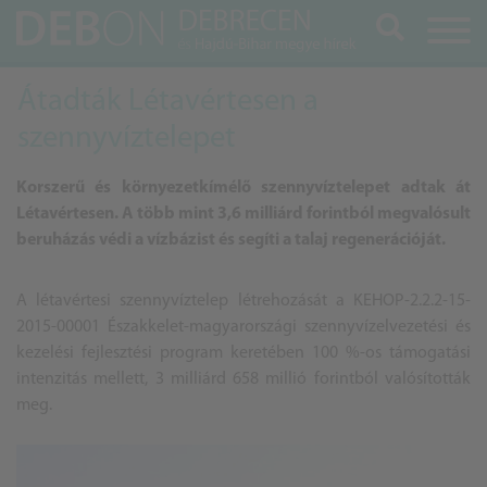
Keresés
Átadták Létavértesen a
szennyvíztelepet
Korszerű és környezetkímélő szennyvíztelepet adtak át
Létavértesen. A több mint 3,6 milliárd forintból megvalósult
beruházás védi a vízbázist és segíti a talaj regenerációját.
A létavértesi szennyvíztelep létrehozását a KEHOP-2.2.2-15-
2015-00001 Északkelet-magyarországi szennyvízelvezetési és
kezelési fejlesztési program keretében 100 %-os támogatási
intenzitás mellett, 3 milliárd 658 millió forintból valósították
meg.