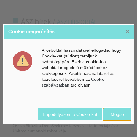
ÁSZ hírek /
ÁSZ HÍRPORTÁL
×
Cookie megerősítés
Mesterséges Intelligencia /
NICE
A weboldal használatával elfogadja, hogy
Cookie-kat (sütiket) tároljunk
számítógépén. Ezek a cookie-k a
weboldal megfelelő működéséhez
szükségesek. A sütik használatáról és
kezeléséről bővebben az
Cookie
szabályzatban
tud olvasni!
Engedélyezem a Cookie-kat
Mégse
Összeköltözik a DeepSeek mesterséges intelligenciája és a
Unitree humanoid robotikája