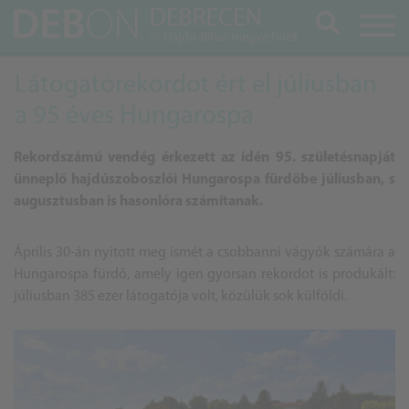
Keresés
Látogatórekordot ért el júliusban
a 95 éves Hungarospa
Rekordszámú vendég érkezett az idén 95. születésnapját
ünneplő hajdúszoboszlói Hungarospa fürdőbe júliusban, s
augusztusban is hasonlóra számítanak.
Április 30-án nyitott meg ismét a csobbanni vágyók számára a
Hungarospa fürdő, amely igen gyorsan rekordot is produkált:
júliusban 385 ezer látogatója volt, közülük sok külföldi.