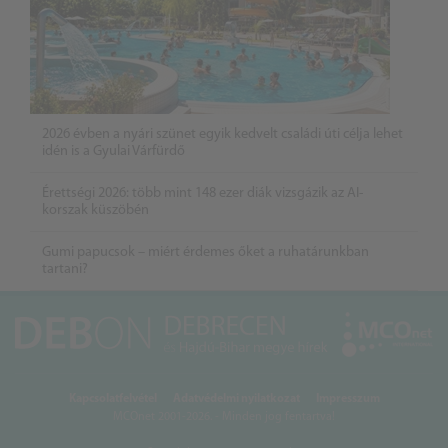
2026 évben a nyári szünet egyik kedvelt családi úti célja lehet
idén is a Gyulai Várfürdő
Érettségi 2026: több mint 148 ezer diák vizsgázik az AI-
korszak küszöbén
Gumi papucsok – miért érdemes őket a ruhatárunkban
tartani?
Kapcsolatfelvétel
Adatvédelmi nyilatkozat
Impresszum
MCOnet 2001-2026. - Minden jog fentartva!