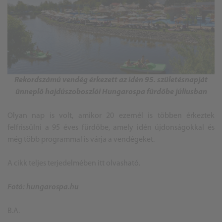
Rekordszámú vendég érkezett az idén 95. születésnapját
ünneplő hajdúszoboszlói Hungarospa fürdőbe júliusban
Olyan nap is volt, amikor 20 ezernél is többen érkeztek
felfrissülni a 95 éves fürdőbe, amely idén újdonságokkal és
még több programmal is várja a vendégeket.
A cikk teljes terjedelmében
itt olvasható
.
Fotó: hungarospa.hu
B.A.