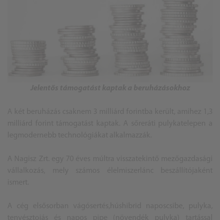
Jelentős támogatást kaptak a beruházásokhoz
A két beruházás csaknem 3 milliárd forintba került, amihez 1,3
milliárd forint támogatást kaptak. A sőreráti pulykatelepen a
legmodernebb technológiákat alkalmazzák.
A Nagisz Zrt. egy 70 éves múltra visszatekintő mezőgazdasági
vállalkozás, mely számos élelmiszerlánc beszállítójaként
ismert.
A cég elsősorban vágósertés,húshibrid naposcsibe, pulyka,
tenyésztojás és napos pipe (növendék pulyka) tartással