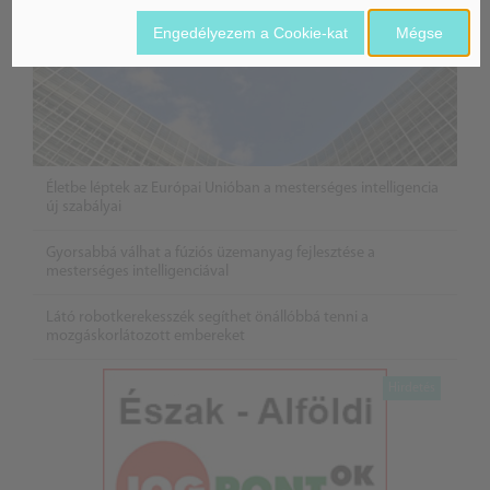
Engedélyezem a Cookie-kat
Mégse
Életbe léptek az Európai Unióban a mesterséges intelligencia
új szabályai
Gyorsabbá válhat a fúziós üzemanyag fejlesztése a
mesterséges intelligenciával
Látó robotkerekesszék segíthet önállóbbá tenni a
mozgáskorlátozott embereket