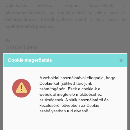
foglalkozik. Jelentős szerepet képviselnek a
takarmányellátásban is, mindemellett a jelen van az
élelmiszerláncok beszállítójaként mind a tej-, hús-, és
mirelittermékek piacán is.
BG
Forrás: MTI, Dehír
A képek illusztrációk
×
Cookie megerősítés
A weboldal használatával elfogadja, hogy
ÁSZ hírek /
ÁSZ HÍRPORTÁL
Cookie-kat (sütiket) tároljunk
számítógépén. Ezek a cookie-k a
Mesterséges Intelligencia /
weboldal megfelelő működéséhez
NICE
szükségesek. A sütik használatáról és
kezeléséről bővebben az
Cookie
szabályzatban
tud olvasni!