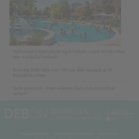
2026 évben a nyári szünet egyik kedvelt családi úti célja lehet
idén is a Gyulai Várfürdő
Érettségi 2026: több mint 148 ezer diák vizsgázik az AI-
korszak küszöbén
Gumi papucsok – miért érdemes őket a ruhatárunkban
tartani?
Kapcsolatfelvétel
Adatvédelmi nyilatkozat
Impresszum