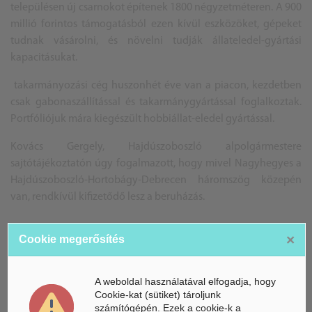
településen új csarnokot építenek 1800 négyzetméteren. A 900
millió forintos támogatásból ezen kívül eszközöket, gépeket
tudnak vásárolni, és növelni tudják állateledel-gyártási
kapacitásukat.
takarmányozási cég huszonhét éve van a piacon, kezdetben
csak gabonaszállítással és takarmánygyártással foglalkoztak.
Portfóliójuk mára kiegészült hobbiállat-eledel gyártással.
Kovács Gergely, Hajdúszoboszló alpolgármestere
sajtótájékoztatón úgy fogalmazott, hogy mivel Nagyhegyes a
Hajdúszoboszló-Hortobágy-Debrecen háromszög közepén
van, rendkívül kifizetődő lesz a beruházás.
×
Cookie megerősítés
M. A.
A weboldal használatával elfogadja, hogy
Cookie-kat (sütiket) tároljunk
számítógépén. Ezek a cookie-k a
Forrás és fotó: mti/ Illyés Tibor