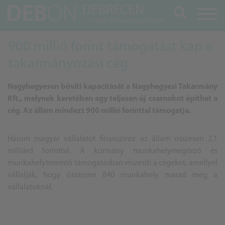
Keresés
900 millió forint támogatást kap a
takarmányozási cég
Nagyhegyesen bővíti kapacitását a
Nagyhegyesi
Takarmány
Kft., melynek keretében egy teljesen új csarnokot építhet a
cég. Az állam mindezt 900 millió forinttal támogatja.
Három magyar vállalatot finanszíroz az állam összesen 2,1
milliárd forinttal. A kormány munkahelymegőrző és
munkahelyteremtő támogatásban részesíti a cégeket, amellyel
vállalják, hogy összesen 840 munkahely marad meg a
vállalatoknál.