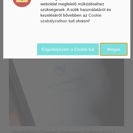
weboldal megfelelő működéséhez
szükségesek. A sütik használatáról és
kezeléséről bővebben az
Cookie
szabályzatban
tud olvasni!
ÁSZ hírek /
ÁSZ HÍRPORTÁL
Mesterséges Intelligencia /
NICE
Engedélyezem a Cookie-kat
Mégse
Összeköltözik a DeepSeek mesterséges intelligenciája és a