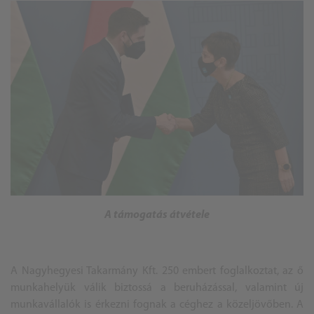
A támogatás átvétele
A Nagyhegyesi Takarmány Kft. 250 embert foglalkoztat, az ő
munkahelyük válik biztossá a beruházással, valamint új
munkavállalók is érkezni fognak a céghez a közeljövőben. A