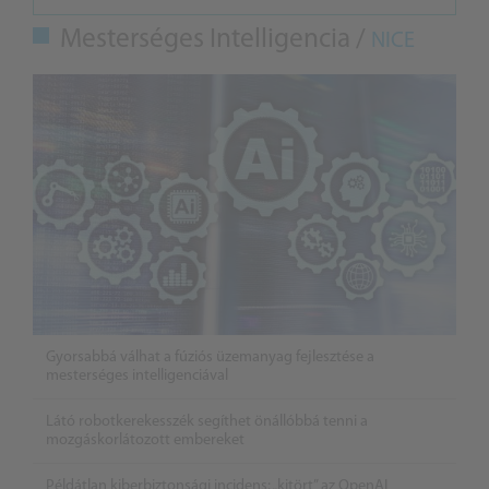
Mesterséges Intelligencia /
NICE
Gyorsabbá válhat a fúziós üzemanyag fejlesztése a
mesterséges intelligenciával
Látó robotkerekesszék segíthet önállóbbá tenni a
mozgáskorlátozott embereket
Példátlan kiberbiztonsági incidens: „kitört” az OpenAI