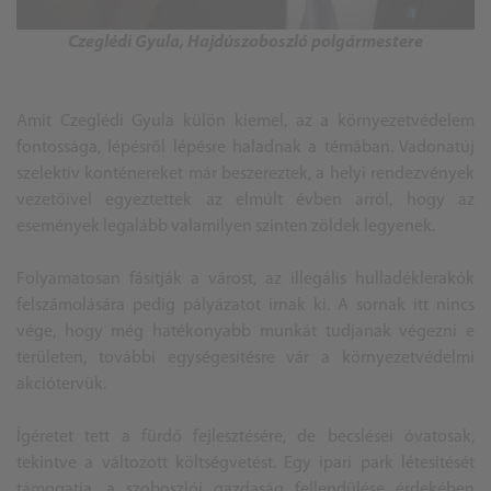
Czeglédi Gyula, Hajdúszoboszló polgármestere
Amit Czeglédi Gyula külön kiemel, az a környezetvédelem
fontossága, lépésről lépésre haladnak a témában. Vadonatúj
szelektív konténereket már beszereztek, a helyi rendezvények
vezetőivel egyeztettek az elmúlt évben arról, hogy az
események legalább valamilyen szinten zöldek legyenek.
Folyamatosan fásítják a várost, az illegális hulladéklerakók
felszámolására pedig pályázatot írnak ki. A sornak itt nincs
vége, hogy még hatékonyabb munkát tudjanak végezni e
területen, további egységesítésre vár a környezetvédelmi
akciótervük.
Ígéretet tett a fürdő fejlesztésére, de becslései óvatosak,
tekintve a változott költségvetést. Egy ipari park létesítését
támogatja, a
szoboszlói
gazdaság fellendülése érdekében