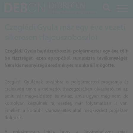
Keresés
Czeglédi Gyula már egy éve vezeti
sikeresen Hajdúszoboszlót
Czeglédi Gyula hajdúszoboszlói polgármester egy éve tölti
be tisztségét, ezen apropóból summázta tevékenységét.
Nem kis mennyiségű eredményes munka áll mögötte.
Czeglédi Gyulának
továbbra is polgármesteri programja és
cselekvési terve a mérvadó, összegzésében olvasható, mi az,
amit már megvalósított és mi az, amit ugyan még nem, de
komolyan készülnek rá, esetleg már folyamatban is van.
Emellett a korábbi városvezetés által megkezdett projekten
dolgozik.
A polgármester leírja, hogy a járványhelyzet miatt