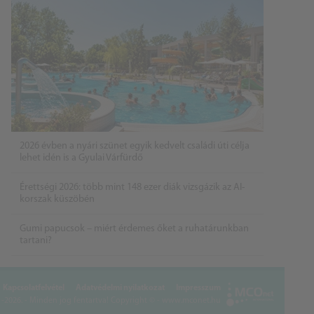
2026 évben a nyári szünet egyik kedvelt családi úti célja
lehet idén is a Gyulai Várfürdő
Érettségi 2026: több mint 148 ezer diák vizsgázik az AI-
korszak küszöbén
Gumi papucsok – miért érdemes őket a ruhatárunkban
tartani?
Kapcsolatfelvétel
Adatvédelmi nyilatkozat
Impresszum
2026. - Minden jog fentartva!
Copyright © - www.mconet.hu