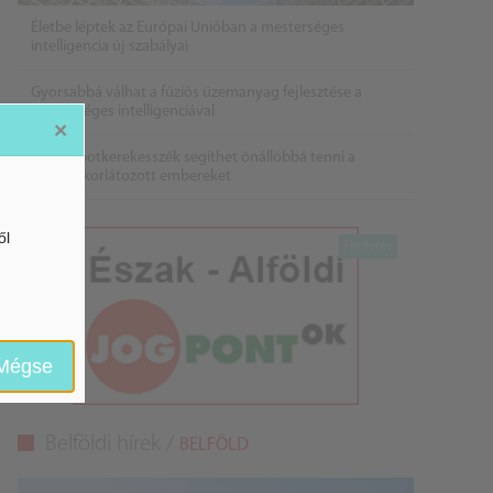
Életbe léptek az Európai Unióban a mesterséges
intelligencia új szabályai
Gyorsabbá válhat a fúziós üzemanyag fejlesztése a
mesterséges intelligenciával
×
Látó robotkerekesszék segíthet önállóbbá tenni a
mozgáskorlátozott embereket
ől
Mégse
Belföldi hírek /
BELFÖLD