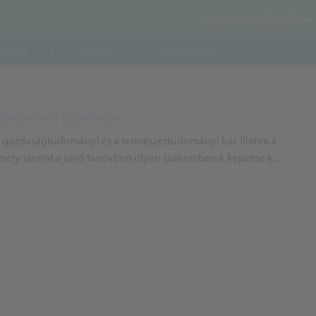
daság
Áruház
VOSZ Piactér
a Debreceni Egyetemen
 gazdaságtudományi és a természettudományi kar, illetve a
mely szerint a jövő tanévben olyan szakemberek képzése k...