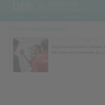
Főoldal
Hírek
Keleti nyitás
Gaz
Címke: duális képzés
Még több duális képzésen 
Megállapodást kötött a műszaki, a
DKV Debreceni Közlekedési Zrt., a