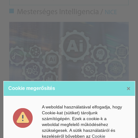
Mesterséges Intelligencia /
NICE
×
Cookie megerősítés
Gyorsabbá válhat a fúziós üzemanyag fejlesztése a
A weboldal használatával elfogadja, hogy
mesterséges intelligenciával
Cookie-kat (sütiket) tároljunk
számítógépén. Ezek a cookie-k a
Látó robotkerekesszék segíthet önállóbbá tenni a
weboldal megfelelő működéséhez
mozgáskorlátozott embereket
szükségesek. A sütik használatáról és
kezeléséről bővebben az
Cookie