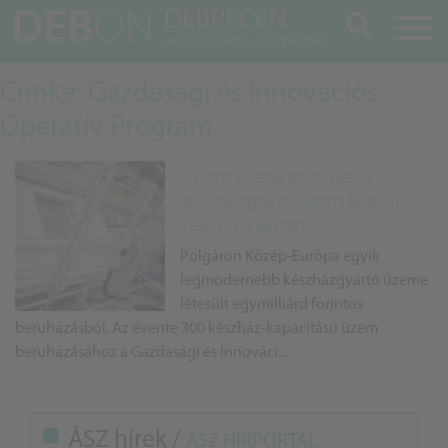
Keresés
Címke: Gazdasági és Innovációs
Operatív Program
Az egyik legmodernebb
készházgyártó üzem létesült
Hajdú-Biharban
Polgáron Közép-Európa egyik
legmodernebb készházgyártó üzeme
létesült egymilliárd forintos
beruházásból. Az évente 300 készház-kapacitású üzem
beruházásához a Gazdasági és Innováci...
ÁSZ hírek /
ÁSZ HÍRPORTÁL