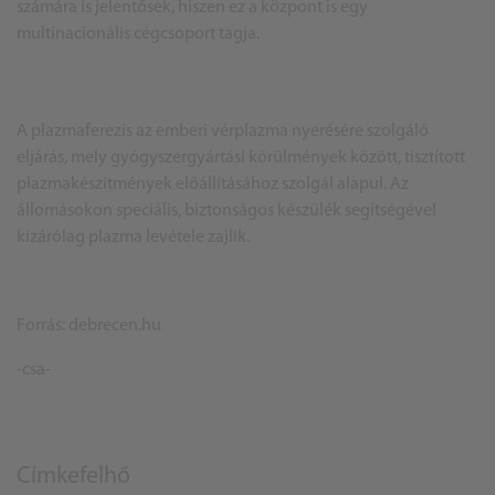
számára is jelentősek, hiszen ez a központ is egy
multinacionális cégcsoport tagja.
A plazmaferezis az emberi vérplazma nyerésére szolgáló
eljárás, mely gyógyszergyártási körülmények között, tisztított
plazmakészítmények előállításához szolgál alapul. Az
állomásokon speciális, biztonságos készülék segítségével
kizárólag plazma levétele zajlik.
Forrás: debrecen.hu
-csa-
Címkefelhő