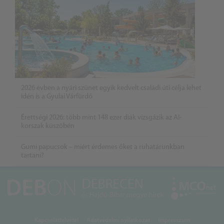
2026 évben a nyári szünet egyik kedvelt családi úti célja lehet
idén is a Gyulai Várfürdő
Érettségi 2026: több mint 148 ezer diák vizsgázik az AI-
korszak küszöbén
Gumi papucsok – miért érdemes őket a ruhatárunkban
tartani?
Kapcsolatfelvétel
Adatvédelmi nyilatkozat
Impresszum