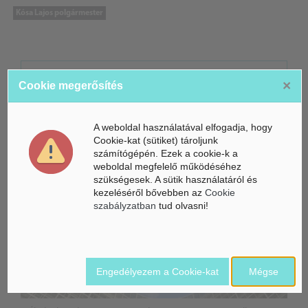
Kósa Lajos polgármester
ÁSZ hírek /
ÁSZ HÍRPORTÁL
×
Cookie megerősítés
Mesterséges Intelligencia /
NICE
A weboldal használatával elfogadja, hogy
Cookie-kat (sütiket) tároljunk
számítógépén. Ezek a cookie-k a
weboldal megfelelő működéséhez
szükségesek. A sütik használatáról és
kezeléséről bővebben az
Cookie
szabályzatban
tud olvasni!
Engedélyezem a Cookie-kat
Mégse