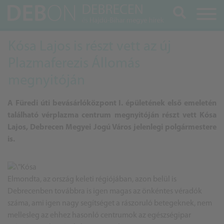
Keresés
Kósa Lajos is részt vett az új
Plazmaferezis Állomás
megnyitóján
A Füredi úti bevásárlóközpont I. épületének első emeletén
található vérplazma centrum megnyitóján részt vett
Kósa
Lajos
, Debrecen Megyei Jogú Város jelenlegi polgármestere
is.
Elmondta, az ország keleti régiójában, azon belül is
Debrecenben továbbra is igen magas az önkéntes véradók
száma, ami igen nagy segítséget a rászoruló betegeknek, nem
mellesleg az ehhez hasonló centrumok az egészségipar