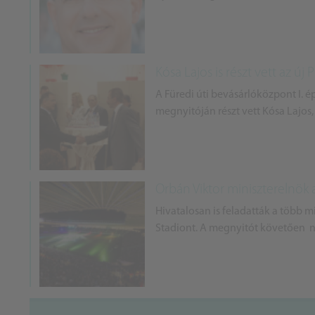
Kósa Lajos is részt vett az ú
A Füredi úti bevásárlóközpont I. 
megnyitóján részt vett Kósa Lajos
Orbán Viktor miniszterelnök 
Hivatalosan is feladatták a több 
Stadiont. A megnyitót követően na