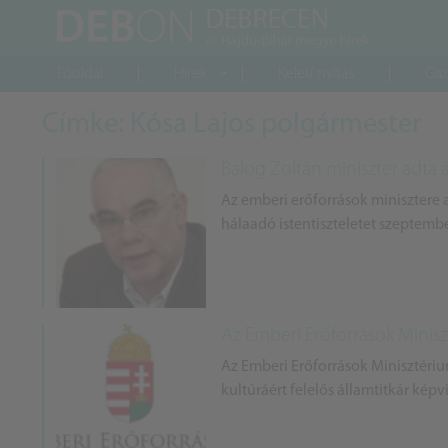
Főoldal
Hírek
Keleti nyitás
Gaz
Címke: Kósa Lajos polgármester
Balog Zoltán miniszter adta
Az emberi erőforrások minisztere
hálaadó istentiszteletet szeptembe
Az Emberi Erőforrások Minisz
Az Emberi Erőforrások Minisztériu
kultúráért felelős államtitkár képv