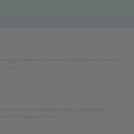
daság
Áruház
VOSZ Piactér
 át a felújított debreceni Református Nagytemplomot
 a megújult debreceni Református Nagytemplomban tartott
r 7-én.
tériuma is részt vett a Debreceni Virágkarneválon
mát a 45. Debreceni Virágkarneválon Dr. Hoppál Péter
iselte 2014. augusztus 20-án.