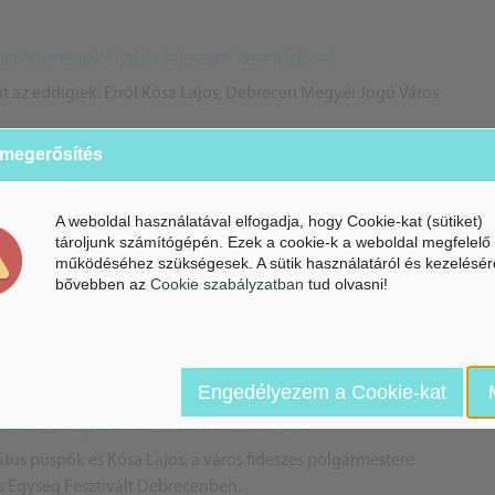
örténetének újabb fejezete kezdődik el
nt az eddigiek. Erről Kósa Lajos, Debrecen Megyei Jogú Város
 megerősítés
A weboldal használatával elfogadja, hogy Cookie-kat (sütiket)
rdő
tároljunk számítógépén. Ezek a cookie-k a weboldal megfelelő
működéséhez szükségesek. A sütik használatáról és kezelésér
milliárd forintos támogatását az önkormányzat 500 millió
bővebben az
Cookie szabályzatban
tud olvasni!
íthassák a a debreceni Nagyerdőben található parkerdőt.
Engedélyezem a Cookie-kat
ormátus Egység Fesztivál résztvevőit
átus püspök és Kósa Lajos, a város fideszes polgármestere
s Egység Fesztivált Debrecenben.