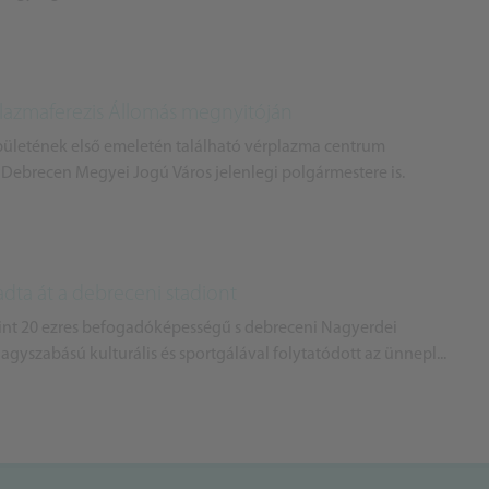
j Plazmaferezis Állomás megnyitóján
épületének első emeletén található vérplazma centrum
, Debrecen Megyei Jogú Város jelenlegi polgármestere is.
adta át a debreceni stadiont
mint 20 ezres befogadóképességű s debreceni Nagyerdei
gyszabású kulturális és sportgálával folytatódott az ünnepl...