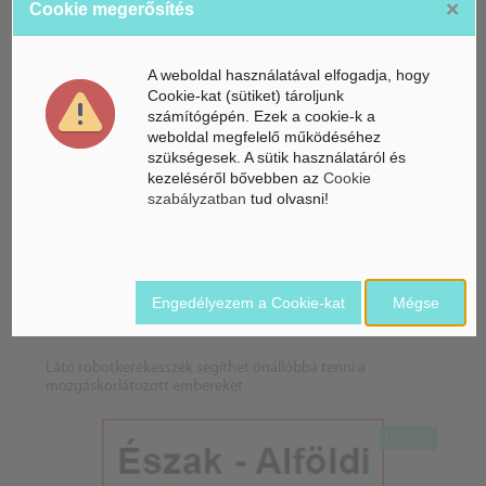
×
Cookie megerősítés
A weboldal használatával elfogadja, hogy
Cookie-kat (sütiket) tároljunk
számítógépén. Ezek a cookie-k a
weboldal megfelelő működéséhez
szükségesek. A sütik használatáról és
kezeléséről bővebben az
Cookie
szabályzatban
tud olvasni!
Életbe léptek az Európai Unióban a mesterséges intelligencia
új szabályai
Engedélyezem a Cookie-kat
Mégse
Gyorsabbá válhat a fúziós üzemanyag fejlesztése a
mesterséges intelligenciával
Látó robotkerekesszék segíthet önállóbbá tenni a
mozgáskorlátozott embereket