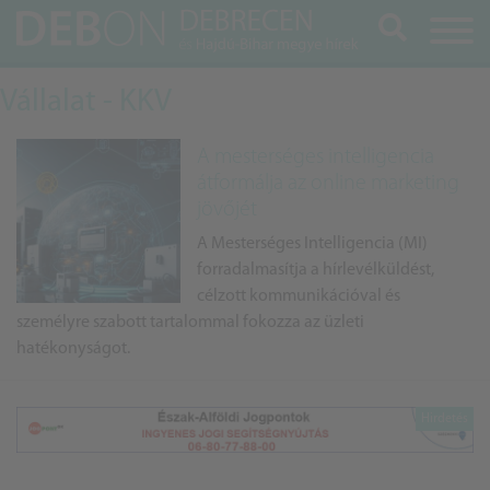
Keresés
Vállalat - KKV
A mesterséges intelligencia
átformálja az online marketing
jövőjét
A Mesterséges Intelligencia (MI)
forradalmasítja a hírlevélküldést,
célzott kommunikációval és
személyre szabott tartalommal fokozza az üzleti
hatékonyságot.