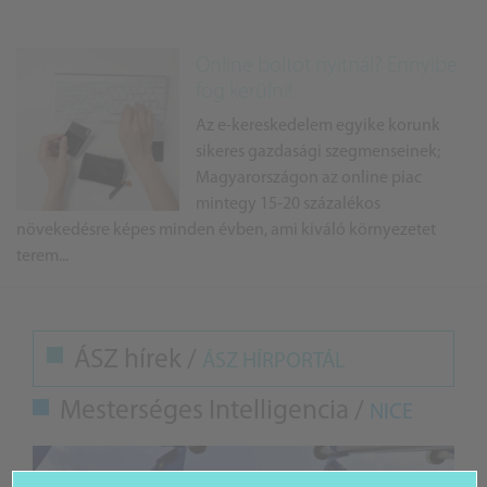
Online boltot nyitnál? Ennyibe
fog kerülni!
Az e-kereskedelem egyike korunk
sikeres gazdasági szegmenseinek;
Magyarországon az online piac
mintegy 15-20 százalékos
növekedésre képes minden évben, ami kiváló környezetet
terem...
ÁSZ hírek /
ÁSZ HÍRPORTÁL
Mesterséges Intelligencia /
NICE