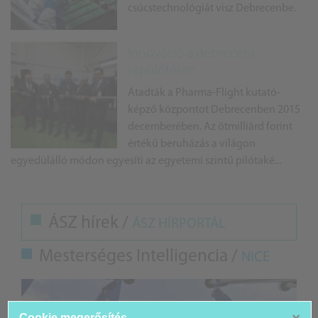
csúcstechnológiát visz Debrecenbe.
Innováció a debreceni
repülőtéren
Átadták a Pharma-Flight kutató-
képző központot Debrecenben 2015
decemberében. Az ötmilliárd forint
értékű beruházás a világon
egyedülálló módon egyesíti az egyetemi szintű pilótaké...
ÁSZ hírek /
ÁSZ HÍRPORTÁL
Mesterséges Intelligencia /
NICE
Cookie megerősítés