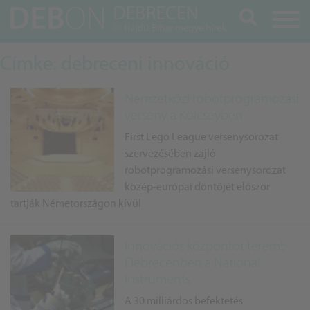
Keresés
Címke: debreceni innováció
Nemzetközi robotprogramozási
verseny a Kölcseyben
First Lego League versenysorozat
szervezésében zajló
robotprogramozási versenysorozat
közép-európai döntőjét először
tartják Németországon kívül
Innovációs központot teremt
Debrecenben a National
Instruments
A 30 milliárdos befektetés