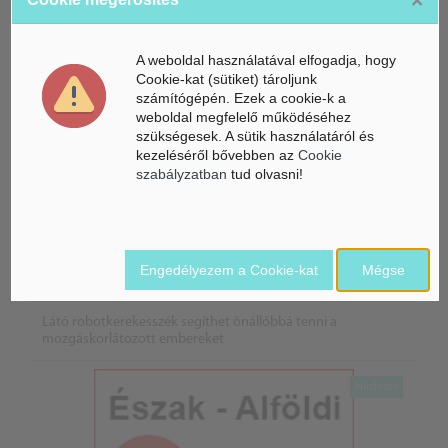
×
A weboldal használatával elfogadja, hogy
Cookie-kat (sütiket) tároljunk
számítógépén. Ezek a cookie-k a
weboldal megfelelő működéséhez
szükségesek. A sütik használatáról és
kezeléséről bővebben az
Cookie
szabályzatban
tud olvasni!
Életbe léptek az Európai Unióban a mesterséges intelligencia
új szabályai
Gyorsabbá válhat a fúziós üzemanyag fejlesztése a
Engedélyezem a Cookie-kat
Mégse
mesterséges intelligenciával
Látó robotkerekesszék segíthet önállóbbá tenni a
mozgáskorlátozott embereket