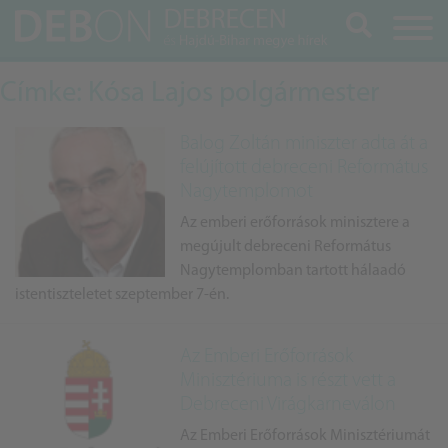
Keresés
Címke: Kósa Lajos polgármester
Balog Zoltán miniszter adta át a
felújított debreceni Református
Nagytemplomot
Az emberi erőforrások minisztere a
megújult debreceni Református
Nagytemplomban tartott hálaadó
istentiszteletet szeptember 7-én.
Az Emberi Erőforrások
Minisztériuma is részt vett a
Debreceni Virágkarneválon
Az Emberi Erőforrások Minisztériumát