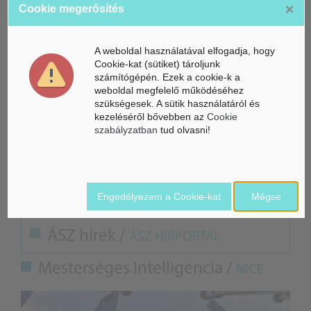
×
Cookie megerősítés
vett Kósa Lajos, Debrecen Megyei Jogú Város jelenlegi
polgármestere is.
A weboldal használatával elfogadja, hogy
Cookie-kat (sütiket) tároljunk
Orbán Viktor miniszterelnök
számítógépén. Ezek a cookie-k a
adta át a debreceni stadiont
weboldal megfelelő működéséhez
szükségesek. A sütik használatáról és
Hivatalosan is feladatták a több mint
kezeléséről bővebben az
Cookie
20 ezres befogadóképességű s
szabályzatban
tud olvasni!
debreceni Nagyerdei Stadiont. A
megnyitót követően nagyszabású
kulturális és sportgálával folytatódott az ünnepl...
Engedélyezem a Cookie-kat
Mégse
ÁSZ hírek /
ÁSZ HÍRPORTÁL
Mesterséges Intelligencia /
NICE