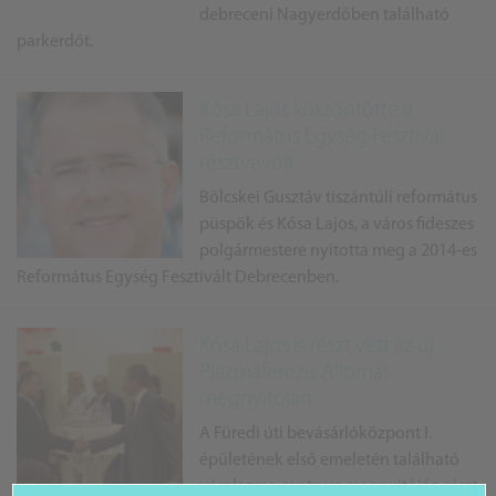
debreceni Nagyerdőben található
parkerdőt.
Kósa Lajos köszöntötte a
Református Egység Fesztivál
résztvevőit
Bölcskei Gusztáv tiszántúli református
püspök és Kósa Lajos, a város fideszes
polgármestere nyitotta meg a 2014-es
Református Egység Fesztivált Debrecenben.
Kósa Lajos is részt vett az új
Plazmaferezis Állomás
megnyitóján
A Füredi úti bevásárlóközpont I.
épületének első emeletén található
vérplazma centrum megnyitóján részt