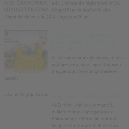
a 45. Debreceni Virágkarneválon Dr.
Hoppál Péter kultúráért felelős
államtitkár képviselte 2014. augusztus 20-án.
A Debreceni Virágkarnevál
történetének újabb fejezete
kezdődik el
Az idei virágkarnevál más lesz, mint az
eddigiek. Erről Kósa Lajos, Debrecen
Megyei Jogú Város polgármestere
beszélt.
Kósa Lajos: Megújult a parkerdő
Az Európai Unió és a kormány 2,1
milliárd forintos támogatását az
önkormányzat 500 millió forinttal
kiegészítette, hogy felúíthassák a a