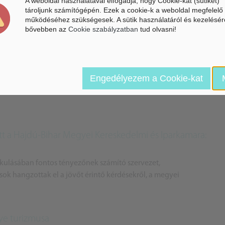
A weboldal használatával elfogadja, hogy Cookie-kat (sütiket)
tároljunk számítógépén. Ezek a cookie-k a weboldal megfelelő
működéséhez szükségesek. A sütik használatáról és kezelésér
bővebben az
Cookie szabályzatban
tud olvasni!
 támogatás 150 projektre Hajdú-Bihar megyében
 Operatív Program keretében Hajdú-Biharnak 49,62 milliárd forint
Engedélyezem a Cookie-kat
e, melyből most több mint 150 projekt összesen ...
tott a Hajdú-Bihar Megyei Kereskedelmi és Iparkamara:
akulásában fontos tényezőnek számító szervezet,
k hangzottak el a jövőt érintő kérdésekről, a megyei
ye turizmusa