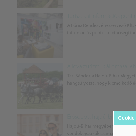
Turisztikai információs pont
A Főnix Rendezvényszervező Kft. ke
információs pontot a minőségi tur
A lovasturizmus állomása le
Tasi Sándor, a Hajdú-Bihar Megyei
hangsúlyozta, hogy kiemelkedő ág
Erősödött hajdú-bihar turiszt
Cookie
Hajdú-Bihar megyében egy év alat
vendékéjszakák száma meghaladta 