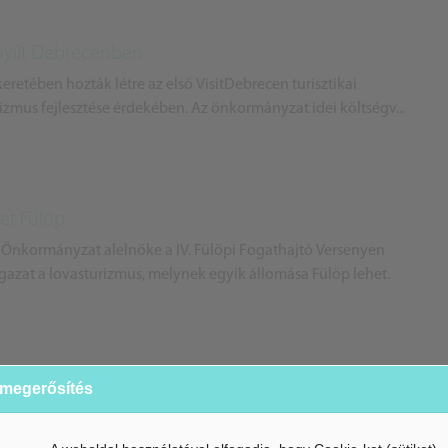
 nyílt Debrecenben
retében hozták létre az első VisitDebrecen turisztikai
izmus fejlesztése érdekében. Az önkormányzat idei költségv...
het Fülöp
 Önkormányzat alelnöke a IV. Fülöpi Fogathajtó Versenyen
azat a lovasturizmus, melynek egyik állomása Fülöp lehet.
ikai vonzereje
 megerősítés
t több mint 133 ezerre nőtt a vendégek száma, míg a
a 337 ezret. Pajna Zoltán megyei közgyűlés elnöke