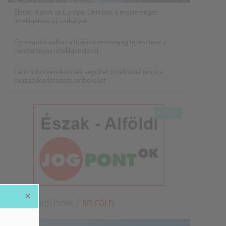
Életbe léptek az Európai Unióban a mesterséges
intelligencia új szabályai
Gyorsabbá válhat a fúziós üzemanyag fejlesztése a
mesterséges intelligenciával
Látó robotkerekesszék segíthet önállóbbá tenni a
mozgáskorlátozott embereket
×
Belföldi hírek /
BELFÖLD