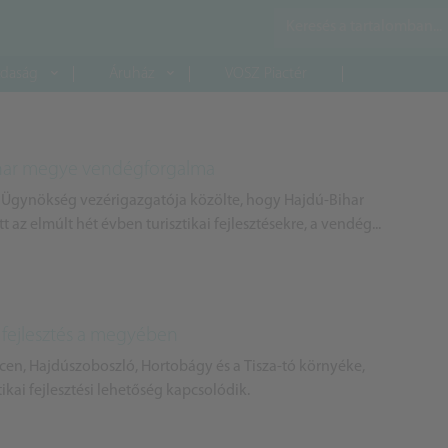
daság
Áruház
VOSZ Piactér
Bihar megye vendégforgalma
ai Ügynökség vezérigazgatója közölte, hogy Hajdú-Bihar
 az elmúlt hét évben turisztikai fejlesztésekre, a vendég...
ai fejlesztés a megyében
recen, Hajdúszoboszló, Hortobágy és a Tisza-tó környéke,
tikai fejlesztési lehetőség kapcsolódik.