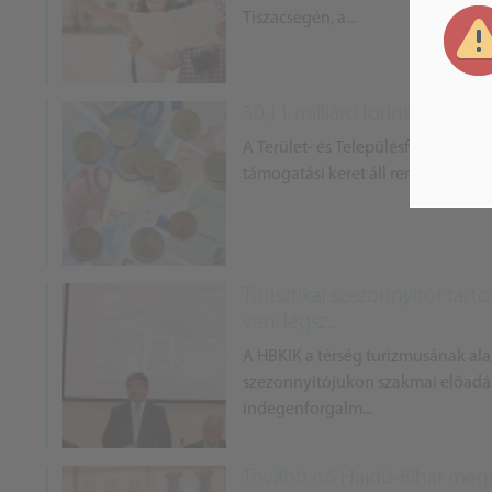
Tiszacsegén, a...
30,11 milliárd forint uniós
A Terület- és Településfejlesztési
támogatási keret áll rendelkezésér
Turisztikai szezonnyitót tar
vendégsz...
A HBKIK a térség turizmusának al
szezonnyitójukon szakmai előadáso
indegenforgalm...
Tovább nő Hajdú-Bihar meg