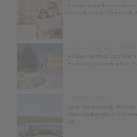
A megyei közgyűlés tanácskozásán á
nem csak a tavalyi számok értek el
Debrecen regionális turiszti
A Magyar Turisztikai Ügynökség a 
és minél sikeresebb megjelenését a
Élénkülő turizmus
Hajdú-Biharban tavaly jelentősen 
szálláshelyeken több mint 456 eze
töl...