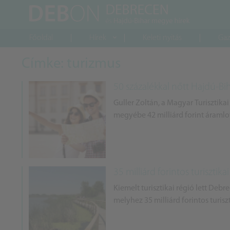
Főoldal
Hírek
Keleti nyitás
Gaz
Címke: turizmus
50 százalékkal nőtt Hajdú-
Guller Zoltán, a Magyar Turisztik
megyébe 42 milliárd forint áramlott
35 milliárd forintos turisztik
Kiemelt turisztikai régió lett Deb
melyhez 35 milliárd forintos turisz