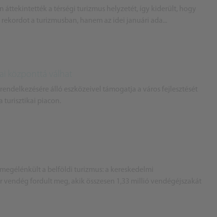
ttekintették a térségi turizmus helyzetét, így kiderült, hogy
 rekordot a turizmusban, hanem az idei januári ada...
kai központtá válhat
rendelkezésére álló eszközeivel támogatja a város fejlesztését
 turisztikai piacon.
megélénkült a belföldi turizmus: a kereskedelmi
r vendég fordult meg, akik összesen 1,33 millió vendégéjszakát