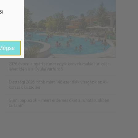
ől
Mégse
2026 évben a nyári szünet egyik kedvelt családi úti célja
lehet idén is a Gyulai Várfürdő
Érettségi 2026: több mint 148 ezer diák vizsgázik az AI-
korszak küszöbén
Gumi papucsok – miért érdemes őket a ruhatárunkban
tartani?