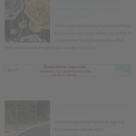
Még elektromos meghajtású
virágkocsi is lesz a Debreceni
Virágkarneválon
Több mint ezerötszáz hazai és külföldi
felvonuló vesz részt ebben az évben is
a Debreceni Virágkarneválon, ahol
még elektromos meghajtású virágkocsi is lesz.
Fontos gyűjtőutat fejlesztettek
Debrecenben
Szilárd burkolattal láttak el egy két
kilométeres útszakaszt a