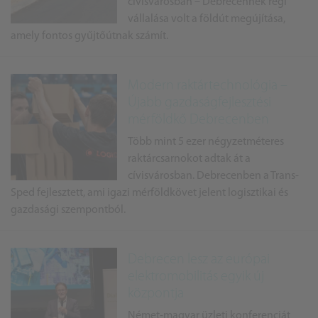
cívisvárosban – Debrecennek régi
vállalása volt a földút megújítása,
amely fontos gyűjtőútnak számít.
Modern raktártechnológia –
Újabb gazdaságfejlesztési
mérföldkő Debrecenben
Több mint 5 ezer négyzetméteres
raktárcsarnokot adtak át a
cívisvárosban. Debrecenben a Trans-
Sped fejlesztett, ami igazi mérföldkövet jelent logisztikai és
gazdasági szempontból.
Debrecen lesz az európai
elektromobilitás egyik új
központja
Német-magyar üzleti konferenciát