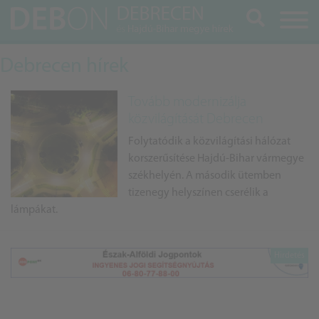
Keresés
Debrecen hírek
Tovább modernizálja
közvilágítását Debrecen
Folytatódik a közvilágítási hálózat
korszerűsítése Hajdú-Bihar vármegye
székhelyén. A második ütemben
tizenegy helyszínen cserélik a
lámpákat.