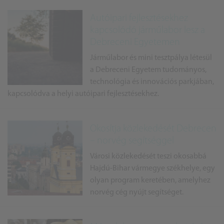
Autóipari fejlesztésekhez
kapcsolódó járműlabor lesz a
Debreceni Egyetemen
Járműlabor és mini tesztpálya létesül
a Debreceni Egyetem tudományos,
technológia és innovációs parkjában,
kapcsolódva a helyi autóipari fejlesztésekhez.
Okosítja közlekedését Debrecen
– norvég segítséggel
Városi közlekedését teszi okosabbá
Hajdú-Bihar vármegye székhelye, egy
olyan program keretében, amelyhez
norvég cég nyújt segítséget.