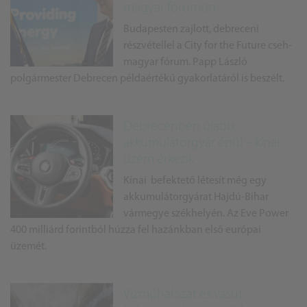
magyar fórumon
Budapesten zajlott, debreceni
részvétellel a City for the Future cseh-
magyar fórum. Papp László
polgármester Debrecen példaértékű gyakorlatáról is beszélt.
Debrecenben újabb
akkumulátorgyár épül – kínai
üzem érkezik
Kínai befektető létesít még egy
akkumulátorgyárat Hajdú-Bihar
vármegye székhelyén. Az Eve Power
400 milliárd forintból húzza fel hazánkban első európai
üzemét.
Vízműhálózat és vasút