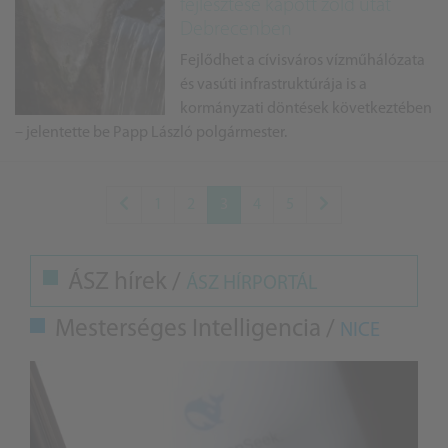
fejlesztése kapott zöld utat
Debrecenben
Fejlődhet a cívisváros vízműhálózata
és vasúti infrastruktúrája is a
kormányzati döntések következtében
– jelentette be Papp László polgármester.
1
2
3
4
5
ÁSZ hírek /
ÁSZ HÍRPORTÁL
Mesterséges Intelligencia /
NICE