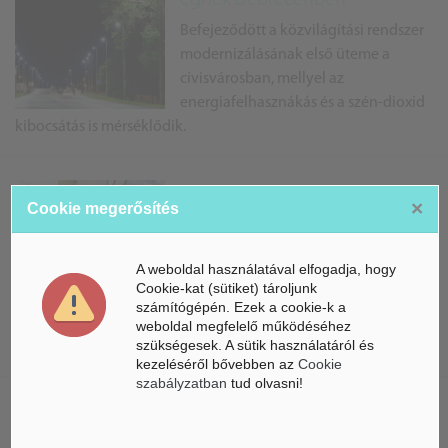
Befejeződött a közvilágítási rendszer
modernizálásának első üteme a
cívisvárosban, mellyel az
energiafelhasznákás és a szén-dioxid
kibocsátás is mérséklődik.
Török cégeknek is jó
×
Cookie megerősítés
lehetőséget kínálhat Debrecen
Török-magyar üzleti fórumot tartottak
A weboldal használatával elfogadja, hogy
Debrecenben. A cívis város a török
Cookie-kat (sütiket) tároljunk
vállalkozások számára is jelentős
számítógépén. Ezek a cookie-k a
lehetőséget adhat – hívta fel a
weboldal megfelelő működéséhez
szükségesek. A sütik használatáról és
figyelmet dr. Papp László polgármester.
kezeléséről bővebben az
Cookie
szabályzatban
tud olvasni!
Nagy lépés történt a digitális
Debrecen felé