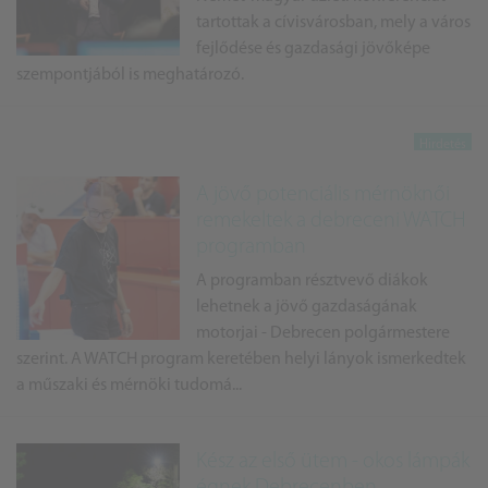
tartottak a cívisvárosban, mely a város
fejlődése és gazdasági jövőképe
szempontjából is meghatározó.
A jövő potenciális mérnöknői
remekeltek a debreceni WATCH
programban
A programban résztvevő diákok
lehetnek a jövő gazdaságának
motorjai - Debrecen polgármestere
szerint. A WATCH program keretében helyi lányok ismerkedtek
a műszaki és mérnöki tudomá...
Kész az első ütem - okos lámpák
égnek Debrecenben