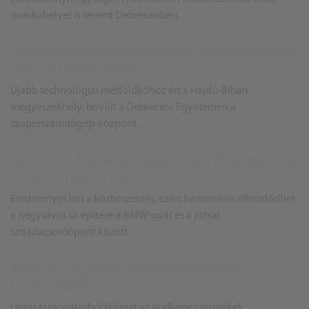
munkahelyet is teremt Debrecenben.
Technológiai mérföldkő: bővült a szuperszámítógép-
központ Debrecenben
Újabb technológiai mérföldkőhöz ért a Hajdú-Bihari
megyeszékhely: bővült a Debreceni Egyetemen a
szuperszámítógép-központ.
Debrecen - Épülhet a négysávos út a BMW-gyár és a
józsai csomópont közt
Eredményes lett a közbeszerzés, ezért hamarosan elkezdődhet
a négysávos út építése a BMW-gyár és a józsai
sztrádacsomópont között.
Robotikai cég fejleszt uniós támogatásból
Debrecenben
Uniós támogatásból fejleszt az acéllemez termékek