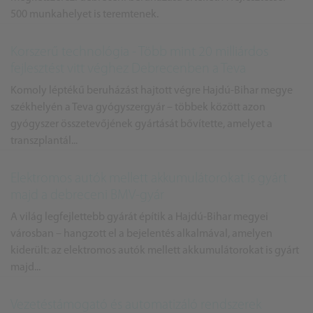
500 munkahelyet is teremtenek.
Korszerű technológia - Több mint 20 milliárdos
fejlesztést vitt véghez Debrecenben a Teva
Komoly léptékű beruházást hajtott végre Hajdú-Bihar megye
székhelyén a Teva gyógyszergyár – többek között azon
gyógyszer összetevőjének gyártását bővítette, amelyet a
transzplantál...
Elektromos autók mellett akkumulátorokat is gyárt
majd a debreceni BMV-gyár
A világ legfejlettebb gyárát építik a Hajdú-Bihar megyei
városban – hangzott el a bejelentés alkalmával, amelyen
kiderült: az elektromos autók mellett akkumulátorokat is gyárt
majd...
Vezetéstámogató és automatizáló rendszerek