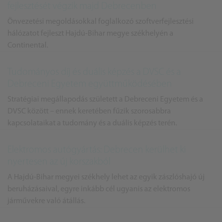
fejlesztését végzik majd Debrecenben
Önvezetési megoldásokkal foglalkozó szoftverfejlesztési
hálózatot fejleszt Hajdú-Bihar megye székhelyén a
Continental.
Tudományos díj és duális képzés a DVSC és a
Debreceni Egyetem együttműködésében
Stratégiai megállapodás született a Debreceni Egyetem és a
DVSC között – ennek keretében fűzik szorosabbra
kapcsolataikat a tudomány és a duális képzés terén.
Elektromos autógyártás: Debrecen kerülhet ki
nyertesen az új korszakból
A Hajdú-Bihar megyei székhely lehet az egyik zászlóshajó új
beruházásaival, egyre inkább cél ugyanis az elektromos
járművekre való átállás.