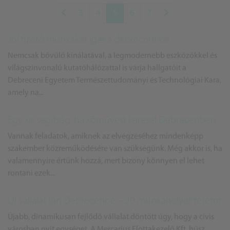
3
4
5
6
7
Jól fizető munkákat ígér a debreceni kar
Nemcsak bővülő kínálatával, a legmodernebb eszközökkel és
világszínvonalú kutatóhálózattal is várja hallgatóit a
Debreceni Egyetem Természettudományi és Technológiai Kara,
amely na...
Egy kis segítség, ha kőművest keresel Debrecenben
Vannak feladatok, amiknek az elvégzéséhez mindenképp
szakember közreműködésére van szükségünk. Még akkor is, ha
valamennyire értünk hozzá, mert bizony könnyen el lehet
rontani ezek...
Új vállalat jön Debrecenbe – 20 munkahelyet teremt
Újabb, dinamikusan fejlődő vállalat döntött úgy, hogy a cívis
városban nyit egységet. A Mercarius Flottakezelő Kft. húsz