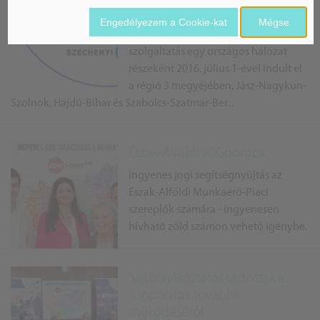
Projekttájékoztató
Engedélyezem a Cookie-kat
Mégse
Az Észak-Alföldi Jogpontok
szolgáltatás egy országos hálózat
részeként 2016. július 1-ével indult el
a régió 3 megyéjében, Jász-Nagykun-
Szolnok, Hajdú-Bihar és Szabolcs-Szatmár-Ber...
Észak-Alföldi JOGpontok
Ingyenes jogi segítségnyújtás az
Észak-Alföldi Munkaerő-Piaci
szereplők számára - ingyenesen
hívható zöld számon vehető igénybe.
Sajtótájékoztatót tartottak a
Jogpontok további
működéséről