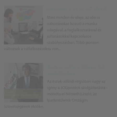
Forduljon a JOGPONTOKHOZ
Mint minden év eleje, az idei is
változásokat hozott a munka
világával, a foglalkoztatással és
juttatásokkal kapcsolatos
szabályozásban. Több ponton
változtak a vállalkozásokra von...
Nagy az igény a JOGpontok
szolgáltatásra
Az észak-alföldi régióban nagy az
igény a JOGpontok szolgáltatásra -
mondta el Németh László, az
Ipartestületek Országos
Szövetségének elnöke.