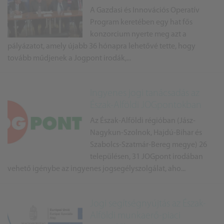
A Gazdasi és Innovációs Operatív
Program keretében egy hat fős
konzorcium nyerte meg azt a
pályázatot, amely újabb 36 hónapra lehetővé tette, hogy
tovább műdjenek a Jogpont irodák,...
Ingyenes jogi tanácsadás az
Észak-Alföldi JOGpontokban
Az Észak-Alföldi régióban (Jász-
Nagykun-Szolnok, Hajdú-Bihar és
Szabolcs-Szatmár-Bereg megye) 26
településen, 31 JOGpont irodában
vehető igénybe az ingyenes jogsegélyszolgálat, aho...
Jogi segítségnyújtás az Észak-
Alföldi munkaerő-piaci