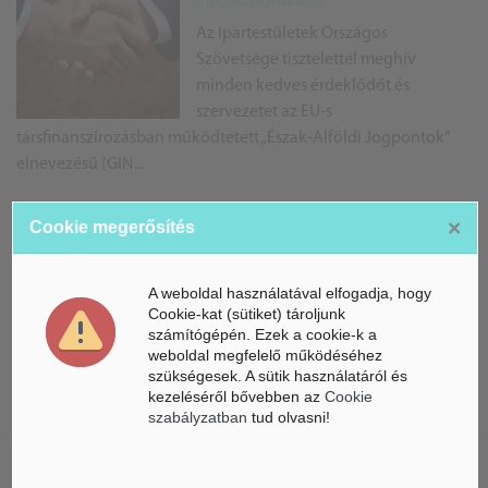
Az Ipartestületek Országos
Szövetsége tisztelettel meghív
minden kedves érdeklődőt és
szervezetet az EU-s
társfinanszírozásban működtetett „Észak-Alföldi Jogpontok”
elnevezésű (GIN...
×
Cookie megerősítés
JogÁsz napok Hajdúnánáson
Az Ipartestületek Országos
A weboldal használatával elfogadja, hogy
Szövetsége tisztelettel meghív
Cookie-kat (sütiket) tároljunk
minden kedves érdeklődőt és
számítógépén. Ezek a cookie-k a
szervezetet az EU-s
weboldal megfelelő működéséhez
szükségesek. A sütik használatáról és
társfinanszírozásban működtetett
kezeléséről bővebben az
Cookie
"Észak-Alföldi Jogpontok" elnevezésű (GIN...
szabályzatban
tud olvasni!
Észak-Alföldi Jogpontok -