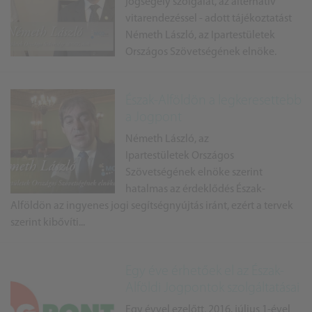
jogsegély szolgálat, az alternatív
vitarendezéssel - adott tájékoztatást
Németh László, az Ipartestületek
Országos Szövetségének elnöke.
Észak-Alföldön a legkeresettebb
a Jogpont
Németh László, az
Ipartestületek Országos
Szövetségének elnöke szerint
hatalmas az érdeklődés Észak-
Alföldön az ingyenes jogi segítségnyújtás iránt, ezért a tervek
szerint kibővíti...
Egy éve érhetőek el az Észak-
Alföldi Jogpontok szolgáltatásai
Egy évvel ezelőtt, 2016. július 1-ével