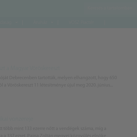
daság
Áruház
VOSZ Piactér
eszt a Magyar Vöröskereszt
tóját Debrecenben tartották, melyen elhangzott, hogy 650
ból a Vöröskereszt 11 létesítménye újul meg 2020. június...
ikai vonzereje
t több mint 133 ezerre nőtt a vendégek száma, míg a
a 337 ezret. Pajna Zoltán megyei közgyűlés elnöke