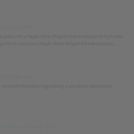
atási paktumban
ási paktumot a Hajdú-Bihar Megyei Önkormányzat és fejlesztési
 Város, valamint a Hajdú-Bihar Megyei Kormányhivatal,...
rettyóújfaluban
 nonprofit fejelsztési ügynökség a városháza épületében
hetőbbé vált Hajdú-Bihar