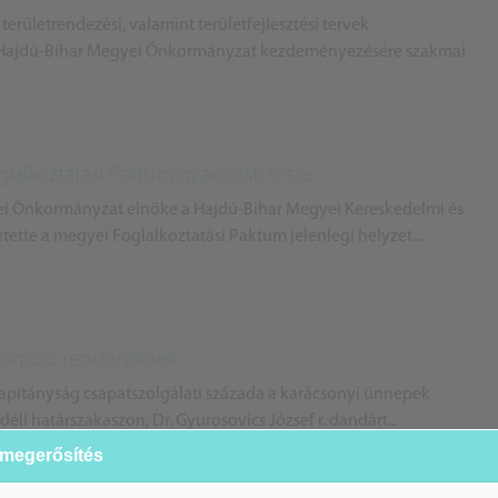
területrendezési, valamint területfejlesztési tervek
 a Hajdú-Bihar Megyei Önkormányzat kezdeményezésére szakmai
glalkoztatási Paktum gyakorlati része
ei Önkormányzat elnöke a Hajdú-Bihar Megyei Kereskedelmi és
ette a megyei Foglalkoztatási Paktum jelenlegi helyzet...
dolgozó rendőröknek
pitányság csapatszolgálati százada a karácsonyi ünnepek
a déli határszakaszon, Dr. Gyurosovics József r. dandárt...
 megerősítés