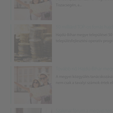
Tiszacsegén, a...
50 milliárd TOP-os forrás hajd
Hajdú-Bihar megye települései 50 m
településfejlesztési operatív progra
Tovább nő Hajdú-Bihar meg
A megyei közgyűlés tanácskozásán á
nem csak a tavalyi számok értek el
Szakmai fórum a megyei terü