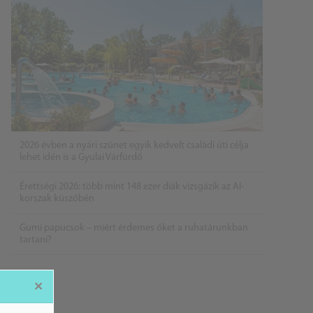
2026 évben a nyári szünet egyik kedvelt családi úti célja
lehet idén is a Gyulai Várfürdő
Érettségi 2026: több mint 148 ezer diák vizsgázik az AI-
korszak küszöbén
Gumi papucsok – miért érdemes őket a ruhatárunkban
tartani?
×