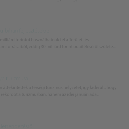
ú-bihari fejlesztésekre
illiárd forintot használhatnak fel a Terület- és
m forrásaiból, eddig 30 milliárd forint odaítéléséről születe...
ye turizmusa
ttekintették a térségi turizmus helyzetét, így kiderült, hogy
 rekordot a turizmusban, hanem az idei januári ada...
letrendezésről