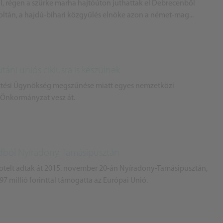
l, régen a szürke marha hajtóúton juthattak el Debrecenből
oltán, a hajdú-bihari közgyűlés elnöke azon a német-mag...
áni uniós ciklusra is készülnek
esztési Ügynökség megszűnése miatt egyes nemzetközi
 Önkormányzat vesz át.
árdból Nyíradony-Tamásipusztán
hotelt adtak át 2015. november 20-án Nyíradony-Tamásipusztán,
97 millió forinttal támogatta az Európai Unió.