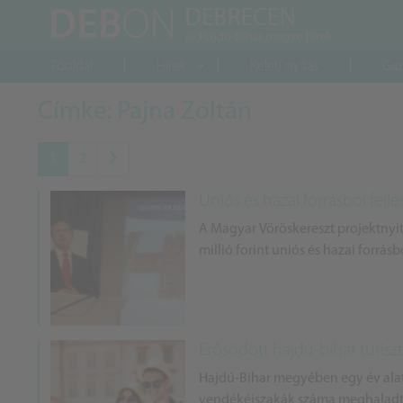
Főoldal
Hírek
Keleti nyitás
Gaz
Címke: Pajna Zoltán
1
2
Uniós és hazai forrásból fejl
A Magyar Vöröskereszt projektnyi
millió forint uniós és hazai forrás
Erősödött hajdú-bihar turiszt
Hajdú-Bihar megyében egy év alat
vendékéjszakák száma meghaladta 