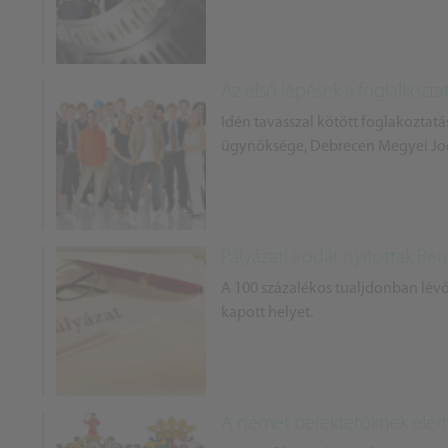
Az első lépések a foglalkozt
Idén tavasszal kötött foglakoztat
ügynöksége, Debrecen Megyei Jogú
Pályázati irodát nyitottak Be
A 100 százalékos tualjdonban lévő
kapott helyet.
A német befektetőknek elér