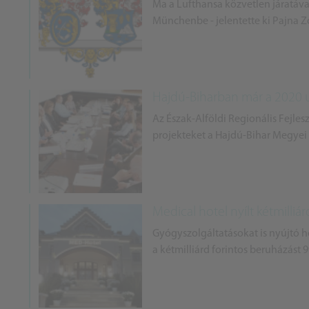
Ma a Lufthansa közvetlen járatáva
Münchenbe - jelentette ki Pajna Z
Hajdú-Biharban már a 2020 ut
Az Észak-Alföldi Regionális Fejl
projekteket a Hajdú-Bihar Megyei
Medical hotel nyílt kétmilli
Gyógyszolgáltatásokat is nyújtó 
a kétmilliárd forintos beruházást 9