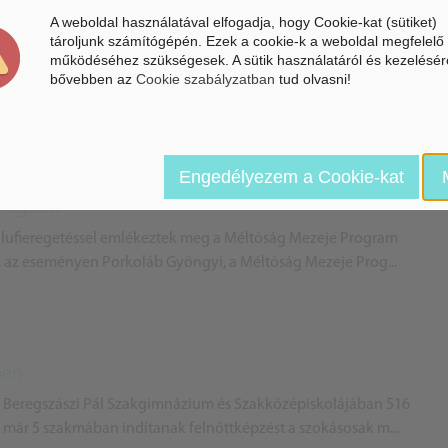
A weboldal használatával elfogadja, hogy Cookie-kat (sütiket)
6-os évértékelése
tároljunk számítógépén. Ezek a cookie-k a weboldal megfelelő
működéséhez szükségesek. A sütik használatáról és kezelésér
ei Önkormányzat elnöke értékelte a 2016-os év gazdasági,
bővebben az
Cookie szabályzatban
tud olvasni!
 idei évről pedig elmondta, a cél, hogy minél több proj...
Engedélyezem a Cookie-kat
Program
s lufieregetéssel emlékeztek meg a Méltóság Mezeje Program
, az eseményen Porkoláb Gyöngyi, a Méltóság Mezeje Prog...
ben
 Beregszászi Pál Szakgimnázium és Szakközépiskolájában 516
n már 5 szakmában indítanak felnőttképzést a szokásosak m...