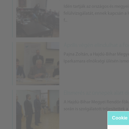
Idén tartják az országos és megyei 
felülvizsgálatát, ennek kapcsán
f...
Április végén elindulhat a Fo
Pajna Zoltán, a Hajdú-Bihar Megy
Iparkamara elnökségi ülésén ismert
Elismerés az ünnepek alatt 
A Hajdú-Bihar Megyei Rendőr-főka
során is szolgálatott teljesítettek 
Cookie