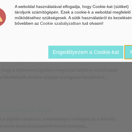
A weboldal használatával elfogadja, hogy Cookie-kat (sütiket)
a Debreceni Egyetemen
tároljunk számítógépén. Ezek a cookie-k a weboldal megfelelő
működéséhez szükségesek. A sütik használatáról és kezelésér
 gazdaságtudományi és a természettudományi kar, illetve a
bővebben az
Cookie szabályzatban
tud olvasni!
mely szerint a jövő tanévben olyan szakemberek képzése k...
Engedélyezem a Cookie-kat
receni Egyetem
l, hogy a Debreceni Egyetem megőrizte helyét a vezető hazai
a felvételizők döntése alapján országosan továbbra is ...
 Egyetem és GE között
 a digitális medicina, a mesterséges intelligencia, a virtuális
t érintő közös kutatásokról kötött stratégiai...