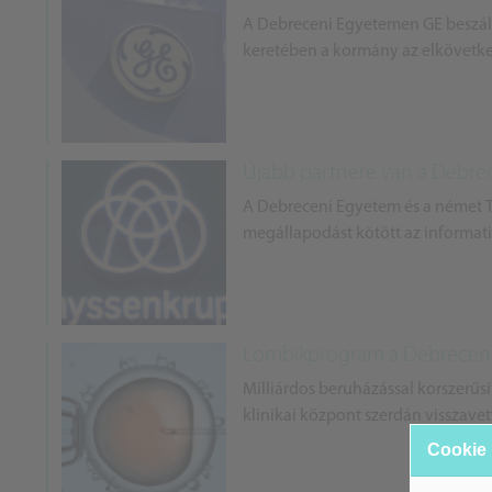
A Debreceni Egyetemen GE beszál
keretében a kormány az elkövetkező
Újabb partnere van a Debr
A Debreceni Egyetem és a német T
megállapodást kötött az informati
Lombikprogram a Debrecen
Milliárdos beruházással korszerű
klinikai központ szerdán visszavet
Cookie