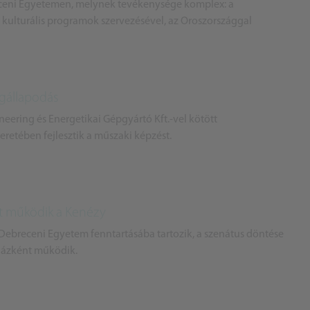
eceni Egyetemen, melynek tevékenysége komplex: a
 kulturális programok szervezésével, az Oroszországgal
gállapodás
ering és Energetikai Gépgyártó Kft.-vel kötött
retében fejlesztik a műszaki képzést.
t működik a Kenézy
 Debreceni Egyetem fenntartásába tartozik, a szenátus döntése
házként működik.