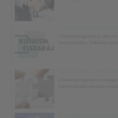
120 különleges program a 
A Debreceni Egyetem az idén már 1
három városban - Debrecen, Nyíre
Megerősítette együttműködé
A Debreceni Egyetem és a Magy
intézete társulási szerződés megk
GE beszállítói fórumot tart