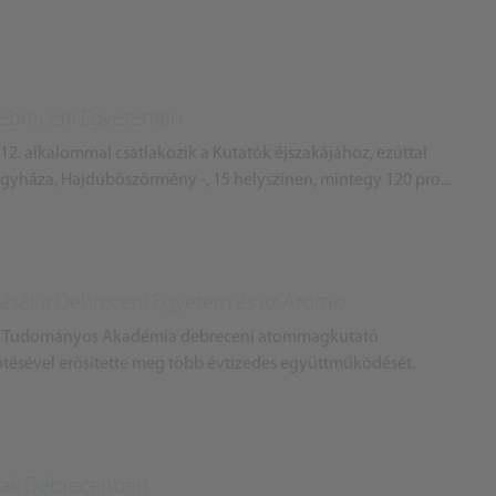
Debreceni Egyetemen
2. alkalommal csatlakozik a Kutatók éjszakájához, ezúttal
gyháza, Hajdúböszörmény -, 15 helyszínen, mintegy 120 pro...
sét a Debreceni Egyetem és az Atomki
ar Tudományos Akadémia debreceni atommagkutató
ötésével erősítette meg több évtizedes együttműködését.
ottak Debrecenben