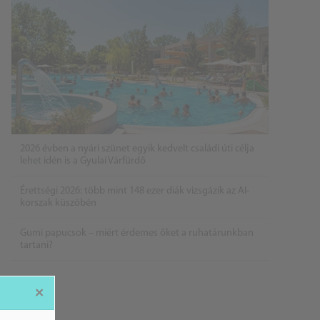
2026 évben a nyári szünet egyik kedvelt családi úti célja
lehet idén is a Gyulai Várfürdő
Érettségi 2026: több mint 148 ezer diák vizsgázik az AI-
korszak küszöbén
Gumi papucsok – miért érdemes őket a ruhatárunkban
tartani?
×