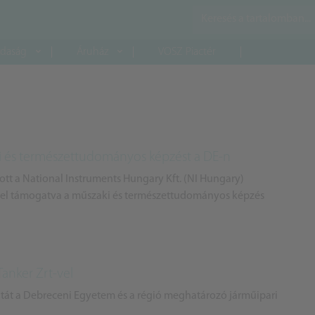
daság
Áruház
VOSZ Piactér
ki és természettudományos képzést a DE-n
tt a National Instruments Hungary Kft. (NI Hungary)
zel támogatva a műszaki és természettudományos képzés
anker Zrt-vel
olatát a Debreceni Egyetem és a régió meghatározó járműipari