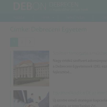
Főoldal
Hírek
Keleti nyitás
Gaz
Címke: Debreceni Egyetem
1
2
Szoftver támogatja a műsza
Nagy értékű szoftvert adományozo
a Debreceni Egyetemnek (DE), ez
fejlesztésé...
Együttműködik a DE az InterT
Új szintre emeli stratégiai kapcs
vállalata, az InterTanker Zrt..