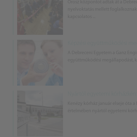
Orosz központot adtak át a Debr
nyelvoktatás mellett foglalkoznak
kapcsolatos ...
Képzési együttműködési me
A Debreceni Egyetem a Ganz Engine
együttműködési megállapodást, ke
Nyártól egyetemi kórházkén
Kenézy kórház január elseje óta a
értelmében nyártól egyetemi kór