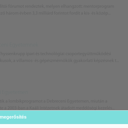
lítói fórumot rendeztek, melyen elhangzott: mentorprogram
 három évben 3,3 milliárd forintot fordít a kis- és közép...
eceni Egyetemnek
hyssenkrupp ipari és technológiai csoportegyüttműködési
kusok, a villamos- és gépészmérnökök gyakorlati képzésnek t...
i Egyetemen
sítik a lombikprogramot a Debreceni Egyetemen, miután a
te a 2003-ban a Kaáli Intézetnek átadott meddőségi kezelés...
 megerősítés