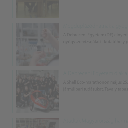
Megduplázódhatnak a gyógys
A Debreceni Egyetem (DE) elnyerte
gyógyszervizsgálati - kutatóhely p
A Debreceni Egyetem diákja 
A Shell Eco-marathonon május 25. 
járműipari tudásukat. Tavaly tapasz
Átadták Magyarország harma