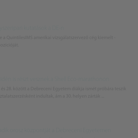
zeripari kutatások a DE-n
 a QuintilesIMS amerikai vizsgálatszervező cég kiemelt -
ozícióját.
idén is részt vesznek a Shell Eco-marathonon
és 28. között a Debreceni Egyetem diákja ismét próbára teszik
talatszerzésként indultak, ám a 30. helyen zárták ...
dik orosz központját a Debreceni Egyetemen